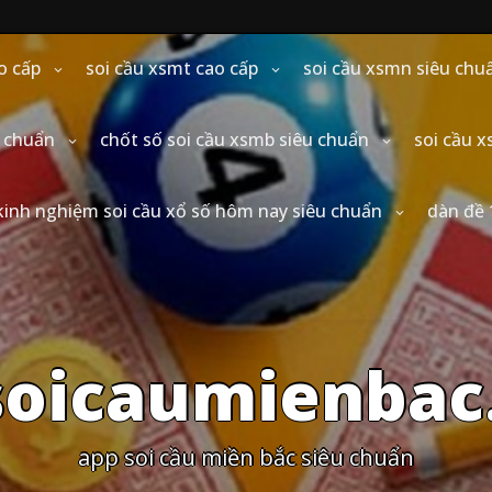
o cấp
soi cầu xsmt cao cấp
soi cầu xsmn siêu chu
u chuẩn
chốt số soi cầu xsmb siêu chuẩn
soi cầu 
kinh nghiệm soi cầu xổ số hôm nay siêu chuẩn
dàn đề 
soicaumienbac
app soi cầu miền bắc siêu chuẩn