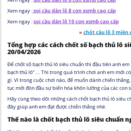
Xem ngay :
soi cầu dàn lô 8 con xsmb cao cấp
Xem ngay :
soi cầu dàn lô 10 con xsmb cao cấp
»
chốt cầu lô 3 miền 
Tổng hợp các cách chốt số bạch thủ lô si
20/04/2026
Để chốt số bạch thủ lô siêu chuẩn thì đầu tiên anh em p
bạch thủ lô” … Thì trong quá trình chơi anh em mới có
gì. Vì trong cuộc chơi nào, để muốn dành chiến thắng,
tục mới đón đầu sự biến hóa khôn lường của các con s
Hãy cùng theo dõi những cách chốt bạch thủ lô siêu 
đây giúp anh em đạt được chiến thắng nhé.
Thế nào là chốt bạch thủ lô siêu chuẩn 