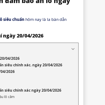
ẩn đảm bảo ăn lô ngày
lô siêu chuẩn
hôm nay là la bàn dẫn
hí ngày 20/04/2026
 20/04/2026
ẩn siêu chính xác. ngày 20/04/2026
/04/2026
ẩn siêu chính xác ngày 20/04/2026
ầu lô câm