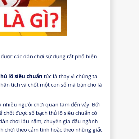
ữ được các dân chơi sử dụng rất phổ biến
thủ lô siêu chuẩn
tức là thay vì chúng ta
phân tích và chốt một con số mà bạn cho là
mà nhiều người chơi quan tâm đến vậy. Bởi
ể chốt được số bạch thủ lô siêu chuẩn có
dân chơi lâu năm, chuyên gia đầu ngành
ách chơi theo cảm tính hoặc theo những giấc