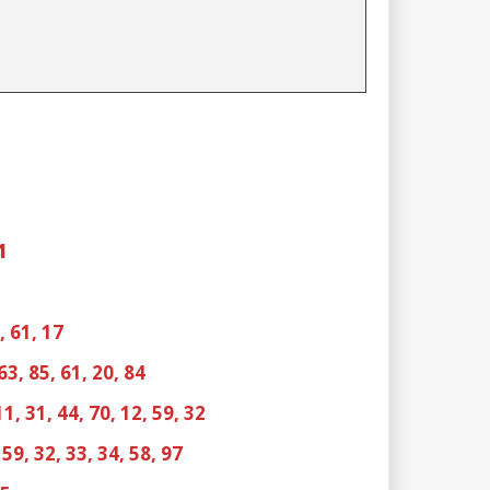
1
, 61, 17
63, 85, 61, 20, 84
11, 31, 44, 70, 12, 59, 32
 59, 32, 33, 34, 58, 97