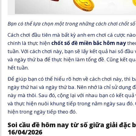
Bạn có thể lựa chọn một trong những cách chơi chốt số đ
Cách chơi đầu tiên mà bất kỳ anh em chơi cá cược nà
chính là thực hiện
chốt số đề miền bắc hôm nay
theo
tuần. Với cách chơi này, bạn sẽ lấy kết quả hai số đầu
và ngày thứ ba để thực hiện làm tổng đề. Cũng kết qu
hết tuần.
Để giúp bạn có thể hiểu rõ hơn về cách chơi này, thì b
ngày thứ hai và ngày thứ ba. Nên nhớ là chỉ sử dụng đ
này mà thôi. Sau đó, cộng lại với nhau bạn có kết quả 
và thực hiện nuôi khung tiếp trong năm ngày sau đó.
hiện trong ngày tiếp theo đó.
Soi cầu đề hôm nay từ số giữa giải đặc 
16/04/2026