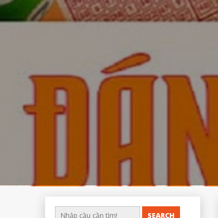
SEARCH