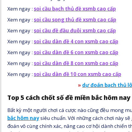
Xem ngay :
soi cầu bạch thủ đề xsmb cao cấp
Xem ngay :
soi cầu song thủ đề xsmb cao cấp
Xem ngay :
soi cầu đề đầu đuôi xsmb cao cấp
Xem ngay :
soi cầu dàn đề 4 con xsmb cao cấp
Xem ngay :
soi cầu dàn đề 6 con xsmb cao cấp
Xem ngay :
soi cầu dàn đề 8 con xsmb cao cấp
Xem ngay :
soi cầu dàn đề 10 con xsmb cao cấp
»
dự đoán bạch thủ l
Top 5 cách chốt số đề miền bắc hôm nay
Bất kỳ một người chơi cá cược nào cũng đều mong m
bắc hôm nay
siêu chuẩn. Với những cách chơi này sẽ
đoán vô cùng chính xác, nâng cao cơ hội dành chiến t