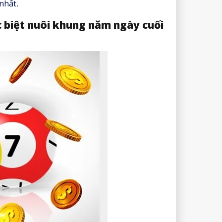
nhất.
c biệt nuôi khung năm ngày cuối