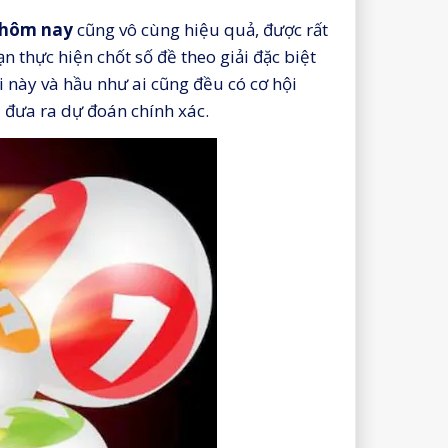
c hôm nay
cũng vô cùng hiệu quả, được rất
n thực hiện chốt số đề theo giải đặc biệt
i này và hầu như ai cũng đều có cơ hội
 đưa ra dự đoán chính xác.