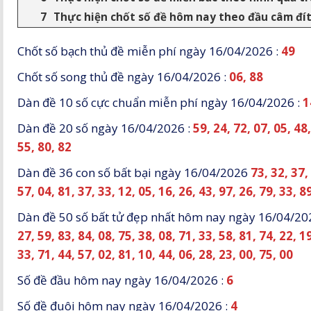
Thực hiện chốt số đề hôm nay theo đầu câm đí
Chốt số bạch thủ đề miễn phí ngày 16/04/2026 :
49
Chốt số song thủ đề ngày 16/04/2026 :
06, 88
Dàn đề 10 số cực chuẩn miễn phí ngày 16/04/2026 :
1
Dàn đề 20 số ngày 16/04/2026 :
59, 24, 72, 07, 05, 48,
55, 80, 82
Dàn đề 36 con số bất bại ngày 16/04/2026
73, 32, 37,
57, 04, 81, 37, 33, 12, 05, 16, 26, 43, 97, 26, 79, 33, 8
Dàn đề 50 số bất tử đẹp nhất hôm nay ngày 16/04/20
27, 59, 83, 84, 08, 75, 38, 08, 71, 33, 58, 81, 74, 22, 19
33, 71, 44, 57, 02, 81, 10, 44, 06, 28, 23, 00, 75, 00
Số đề đầu hôm nay ngày 16/04/2026 :
6
Số đề đuôi hôm nay ngày 16/04/2026 :
4