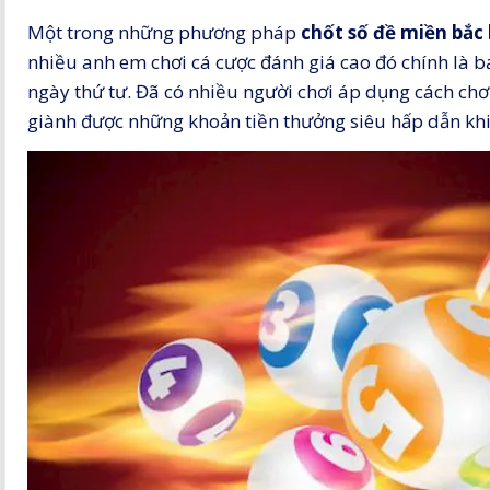
Một trong những phương pháp
chốt số đề miền bắ
nhiều anh em chơi cá cược đánh giá cao đó chính là bạ
ngày thứ tư. Đã có nhiều người chơi áp dụng cách chơ
giành được những khoản tiền thưởng siêu hấp dẫn khi