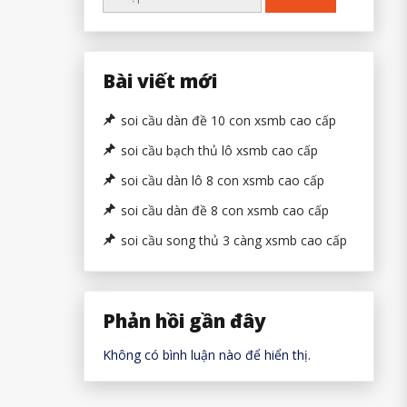
Bài viết mới
soi cầu dàn đề 10 con xsmb cao cấp
soi cầu bạch thủ lô xsmb cao cấp
soi cầu dàn lô 8 con xsmb cao cấp
soi cầu dàn đề 8 con xsmb cao cấp
soi cầu song thủ 3 càng xsmb cao cấp
Phản hồi gần đây
Không có bình luận nào để hiển thị.