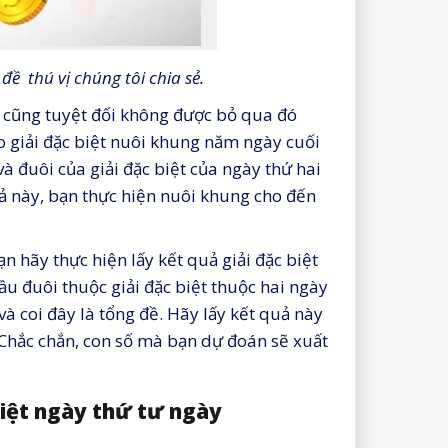
ề thú vị chúng tôi chia sẻ.
o cũng tuyệt đối không được bỏ qua đó
 giải đặc biệt nuôi khung năm ngày cuối
 và đuôi của giải đặc biệt của ngày thứ hai
ả này, bạn thực hiện nuôi khung cho đến
ạn hãy thực hiện lấy kết quả giải đặc biệt
ầu đuôi thuộc giải đặc biệt thuộc hai ngày
và coi đây là tổng đề. Hãy lấy kết quả này
 Chắc chắn, con số mà bạn dự đoán sẽ xuất
biệt ngày thứ tư ngày