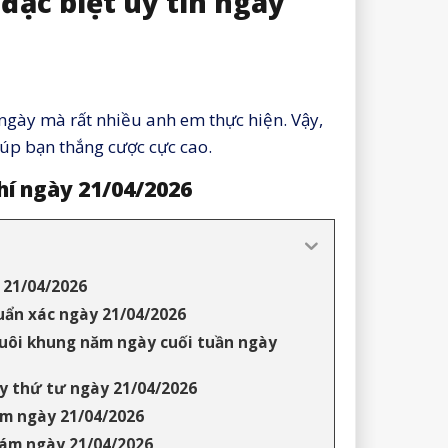
đặc biệt uy tin ngày
ngày mà rất nhiều anh em thực hiện. Vậy,
úp bạn thắng cược cực cao.
hí ngày 21/04/2026
 21/04/2026
uẩn xác ngày 21/04/2026
 nuôi khung năm ngày cuối tuần ngày
ày thứ tư ngày 21/04/2026
ăm ngày 21/04/2026
rám ngày 21/04/2026