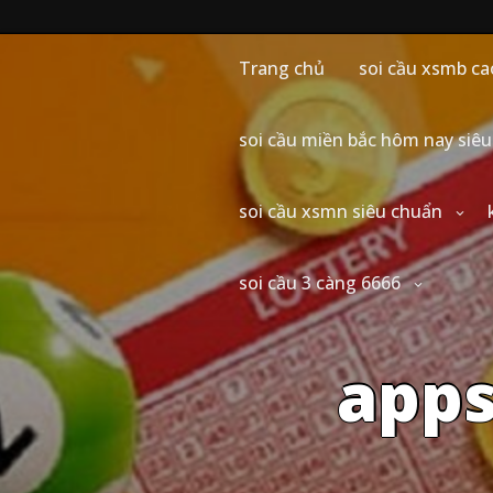
Skip
to
content
Trang chủ
soi cầu xsmb ca
soi cầu miền bắc hôm nay siê
soi cầu xsmn siêu chuẩn
soi cầu 3 càng 6666
app