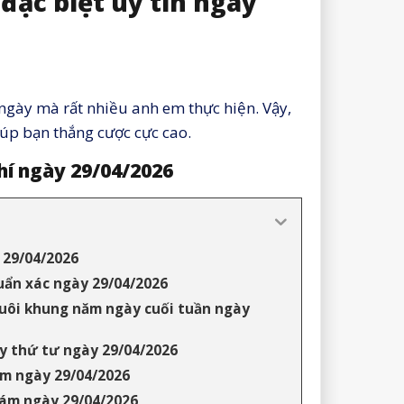
đặc biệt uy tin ngày
ngày mà rất nhiều anh em thực hiện. Vậy,
úp bạn thắng cược cực cao.
hí ngày 29/04/2026
 29/04/2026
uẩn xác ngày 29/04/2026
 nuôi khung năm ngày cuối tuần ngày
ày thứ tư ngày 29/04/2026
ăm ngày 29/04/2026
rám ngày 29/04/2026