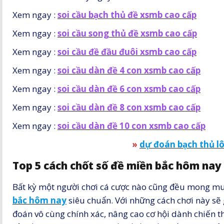
Xem ngay :
soi cầu bạch thủ đề xsmb cao cấp
Xem ngay :
soi cầu song thủ đề xsmb cao cấp
Xem ngay :
soi cầu đề đầu đuôi xsmb cao cấp
Xem ngay :
soi cầu dàn đề 4 con xsmb cao cấp
Xem ngay :
soi cầu dàn đề 6 con xsmb cao cấp
Xem ngay :
soi cầu dàn đề 8 con xsmb cao cấp
Xem ngay :
soi cầu dàn đề 10 con xsmb cao cấp
»
dự đoán bạch thủ l
Top 5 cách chốt số đề miền bắc hôm nay
Bất kỳ một người chơi cá cược nào cũng đều mong m
bắc hôm nay
siêu chuẩn. Với những cách chơi này sẽ
đoán vô cùng chính xác, nâng cao cơ hội dành chiến t