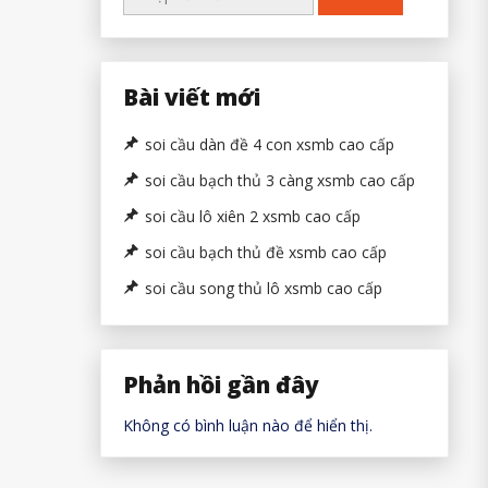
Bài viết mới
soi cầu dàn đề 4 con xsmb cao cấp
soi cầu bạch thủ 3 càng xsmb cao cấp
soi cầu lô xiên 2 xsmb cao cấp
soi cầu bạch thủ đề xsmb cao cấp
soi cầu song thủ lô xsmb cao cấp
Phản hồi gần đây
Không có bình luận nào để hiển thị.