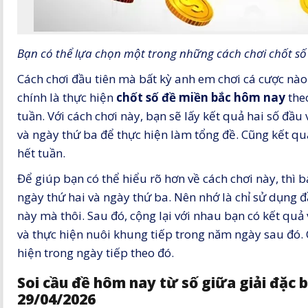
Bạn có thể lựa chọn một trong những cách chơi chốt số đ
Cách chơi đầu tiên mà bất kỳ anh em chơi cá cược nà
chính là thực hiện
chốt số đề miền bắc hôm nay
theo
tuần. Với cách chơi này, bạn sẽ lấy kết quả hai số đầu
và ngày thứ ba để thực hiện làm tổng đề. Cũng kết qu
hết tuần.
Để giúp bạn có thể hiểu rõ hơn về cách chơi này, thì b
ngày thứ hai và ngày thứ ba. Nên nhớ là chỉ sử dụng đ
này mà thôi. Sau đó, cộng lại với nhau bạn có kết quả 
và thực hiện nuôi khung tiếp trong năm ngày sau đó.
hiện trong ngày tiếp theo đó.
Soi cầu đề hôm nay từ số giữa giải đặc 
29/04/2026