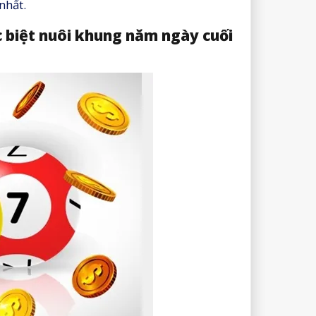
nhất.
c biệt nuôi khung năm ngày cuối