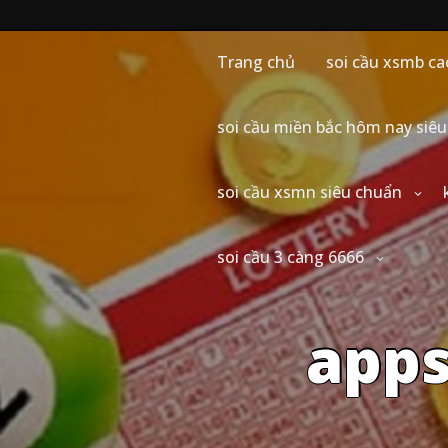
Skip
to
content
Trang chủ
soi cầu xsmb ca
soi cầu miền bắc hôm nay siê
soi cầu xsmn siêu chuẩn
soi cầu 3 càng 6666
app