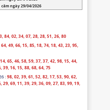
t câm ngày 29/04/2026
3, 84, 02, 34, 07, 28, 28, 51, 26, 80
 64, 49, 66, 15, 85, 18, 74, 18, 43, 23, 95,
 14, 65, 46, 58, 59, 37, 37, 42, 98, 15, 44,
6, 39, 16, 15, 88, 68, 64, 75
26 :
98, 02, 39, 61, 52, 82, 17, 53, 90, 62,
, 29, 69, 11, 39, 29, 36, 09, 27, 83, 99, 19,