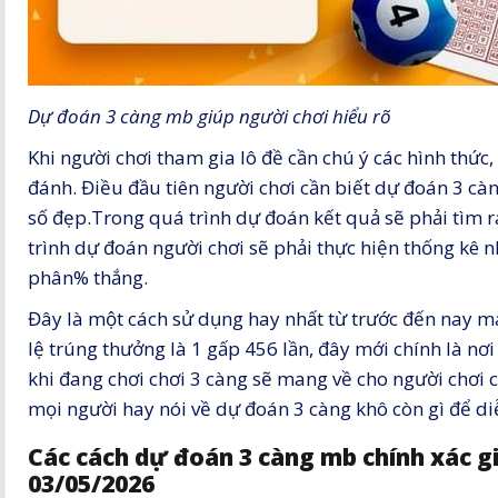
Dự đoán 3 càng mb giúp người chơi hiểu rõ
Khi người chơi tham gia lô đề cần chú ý các hình thức,
đánh. Điều đầu tiên người chơi cần biết dự đoán 3 càng
số đẹp.Trong quá trình dự đoán kết quả sẽ phải tìm ra
trình dự đoán người chơi sẽ phải thực hiện thống kê 
phân% thắng.
Đây là một cách sử dụng hay nhất từ trước đến nay m
lệ trúng thưởng là 1 gấp 456 lần, đây mới chính là nơ
khi đang chơi chơi 3 càng sẽ mang về cho người chơi c
mọi người hay nói về dự đoán 3 càng khô còn gì để di
Các cách dự đoán 3 càng mb chính xác g
03/05/2026