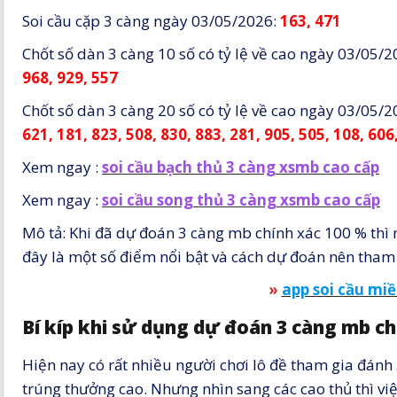
Soi cầu cặp 3 càng ngày 03/05/2026:
163, 471
Chốt số dàn 3 càng 10 số có tỷ lệ về cao ngày 03/05/2
968, 929, 557
Chốt số dàn 3 càng 20 số có tỷ lệ về cao ngày 03/05/2
621, 181, 823, 508, 830, 883, 281, 905, 505, 108, 606
Xem ngay :
soi cầu bạch thủ 3 càng xsmb cao cấp
Xem ngay :
soi cầu song thủ 3 càng xsmb cao cấp
Mô tả: Khi đã dự đoán 3 càng mb chính xác 100 % thì 
đây là một số điểm nổi bật và cách dự đoán nên tham
»
app soi cầu miề
Bí kíp khi sử dụng dự đoán 3 càng mb c
Hiện nay có rất nhiều người chơi lô đề tham gia đán
trúng thưởng cao. Nhưng nhìn sang các cao thủ thì việ