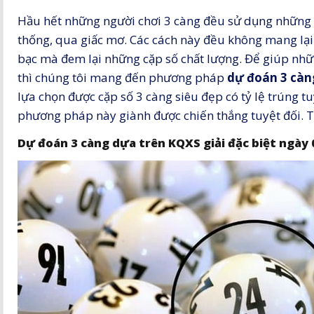
Hầu hết những người chơi 3 càng đều sử dụng những c
thống, qua giấc mơ. Các cách này đều không mang lại 
bạc mà đem lại những cặp số chất lượng. Để giúp nhữn
thì chúng tôi mang đến phương pháp
dự đoán 3 càn
lựa chọn được cặp số 3 càng siêu đẹp có tỷ lệ trúng t
phương pháp này giành được chiến thắng tuyệt đối. T
Dự đoán 3 càng dựa trên KQXS giải đặc biệt ngày