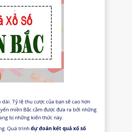
dài. Tỷ lệ thu cược của bạn sẽ cao hơn
 tuyến miền Bắc cầm được đưa ra bởi những
rang bị những kiến thức này.
ng. Quá trình
dự đoán kết quả xổ số