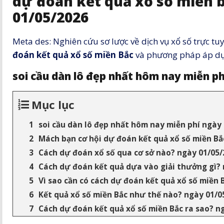
dự đoán kết quả xổ số miền b
01/05/2026
Meta des: Nghiên cứu sơ lược về dịch vụ xổ số trực tu
đoán kết quả xổ số miền Bắc
và phương pháp áp dụn
soi cầu dàn lô đẹp nhất hôm nay miễn p
Mục lục
soi cầu dàn lô đẹp nhất hôm nay miễn phí ngày
Mách bạn cơ hội dự đoán kết quả xổ số miền B
Cách dự đoán xổ số qua cơ sở nào? ngày 01/05
Cách dự đoán kết quả dựa vào giải thưởng gì?
Vì sao cần có cách dự đoán kết quả xổ số miền 
Kết quả xổ số miền Bắc như thế nào? ngày 01/0
Cách dự đoán kết quả xổ số miền Bắc ra sao? n