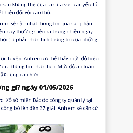
 sau không thể đưa ra dựa vào các yếu tố
 hiện đối với cao thủ.
h em sẽ cập nhật thông tin qua các phần
iệu này thường diễn ra trong nhiều ngày.
chơi đã phải phân tích thông tin của những
rực tuyến. Anh em có thể thấy mức độ hiệu
a ra thông tin phân tích. Mức độ an toàn
Bắc
cũng cao hơn.
ởng gì? ngày 01/05/2026
c. Xổ số miền Bắc do công ty quản lý tại
 công bố lên đến 27 giải. Anh em sẽ căn cứ