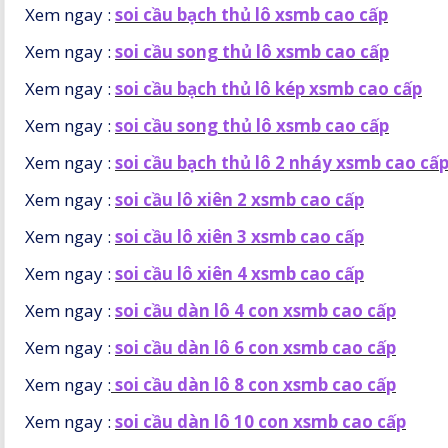
Xem ngay :
soi cầu bạch thủ lô xsmb cao cấp
Xem ngay :
soi cầu song thủ lô xsmb cao cấp
Xem ngay :
soi cầu bạch thủ lô kép xsmb cao cấp
Xem ngay :
soi cầu song thủ lô xsmb cao cấp
Xem ngay :
soi cầu bạch thủ lô 2 nháy xsmb cao cấ
Xem ngay :
soi cầu lô xiên 2 xsmb cao cấp
Xem ngay :
soi cầu lô xiên 3 xsmb cao cấp
Xem ngay :
soi cầu lô xiên 4 xsmb cao cấp
Xem ngay :
soi cầu dàn lô 4 con xsmb cao cấp
Xem ngay :
soi cầu dàn lô 6 con xsmb cao cấp
Xem ngay :
soi cầu dàn lô 8 con xsmb cao cấp
Xem ngay :
soi cầu dàn lô 10 con xsmb cao cấp