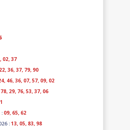
6
, 02, 37
22, 36, 37, 79, 90
24, 46, 36, 07, 57, 09, 02
 78, 29, 76, 53, 37, 06
01
 :
09, 65, 62
026 :
13, 05, 83, 98