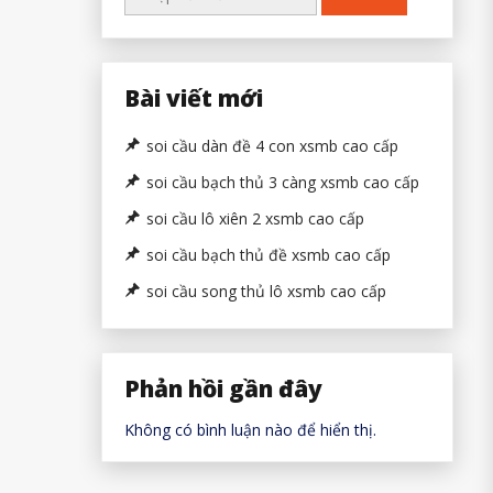
Bài viết mới
soi cầu dàn đề 4 con xsmb cao cấp
soi cầu bạch thủ 3 càng xsmb cao cấp
soi cầu lô xiên 2 xsmb cao cấp
soi cầu bạch thủ đề xsmb cao cấp
soi cầu song thủ lô xsmb cao cấp
Phản hồi gần đây
Không có bình luận nào để hiển thị.