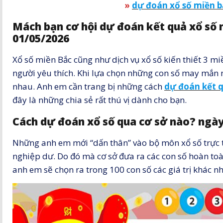
»
dự đoán xổ số miền bắ
Mách bạn cơ hội dự đoán kết quả xổ số
01/05/2026
Xổ số miền Bắc cũng như dịch vụ xổ số kiến thiết 3 mi
người yêu thích. Khi lựa chọn những con số may mắn
nhau. Anh em cần trang bị những cách
dự đoán kết q
đây là những chia sẻ rất thú vị dành cho bạn.
Cách dự đoán xổ số qua cơ sở nào? ngày
Những anh em mới “dấn thân” vào bộ môn xổ số trực 
nghiệp dư. Do đó mà cơ sở đưa ra các con số hoàn to
anh em sẽ chọn ra trong 100 con số các giá trị khác n