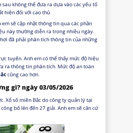
 sau không thể đưa ra dựa vào các yếu tố
 hiện đối với cao thủ.
h em sẽ cập nhật thông tin qua các phần
iệu này thường diễn ra trong nhiều ngày.
chơi đã phải phân tích thông tin của những
rực tuyến. Anh em có thể thấy mức độ hiệu
a ra thông tin phân tích. Mức độ an toàn
Bắc
cũng cao hơn.
ởng gì? ngày 03/05/2026
c. Xổ số miền Bắc do công ty quản lý tại
 công bố lên đến 27 giải. Anh em sẽ căn cứ