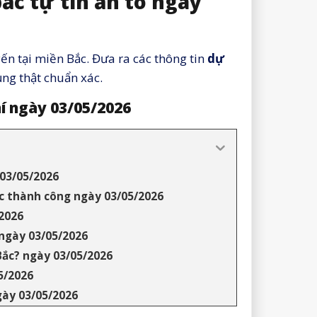
ắc tự tin ăn to ngày
yến tại miền Bắc. Đưa ra các thông tin
dự
g thật chuẩn xác.
hí ngày 03/05/2026
 03/05/2026
ắc thành công ngày 03/05/2026
/2026
 ngày 03/05/2026
Bắc? ngày 03/05/2026
5/2026
gày 03/05/2026