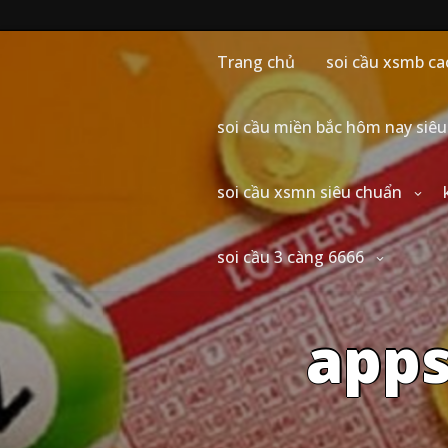
Skip
to
content
Trang chủ
soi cầu xsmb ca
soi cầu miền bắc hôm nay siê
soi cầu xsmn siêu chuẩn
soi cầu 3 càng 6666
app