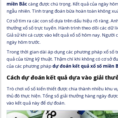
miền Bắc
càng được chú trọng. Kết quả của ngày hôm
ngẫu nhiên. Tình trạng đoán bừa hoàn toàn không xuất
Cơ sở tìm ra các con số dựa trên dấu hiệu rõ ràng. An
thưởng xổ số trực tuyến. Hành trình theo dõi các dữ l
Giả sử khi cá cược vào kết quả xổ số hôm nay. Người 
ngày hôm trước.
Trong thời gian dài áp dụng các phương pháp xổ số t
quả của từng kỹ thuật. Thậm chí khi không có cơ sở đư
của các phương pháp
dự đoán kết quả xổ số miền 
Cách dự đoán kết quả dựa vào giải thư
Trò chơi xổ số kiến thiết được chia thành nhiều khu vự
thủ đô thực hiện. Tổng số giải thưởng hàng ngày được
vào kết quả này để dự đoán.