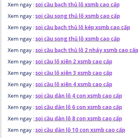
Xem ngay :
soi cầu bạch thủ lô xsmb cao cấp
Xem ngay :
soi cầu song thủ lô xsmb cao cấp
Xem ngay :
soi cầu bạch thủ lô kép xsmb cao cấp
Xem ngay :
soi cầu song thủ lô xsmb cao cấp
Xem ngay :
soi cầu bạch thủ lô 2 nháy xsmb cao cấ
Xem ngay :
soi cầu lô xiên 2 xsmb cao cấp
Xem ngay :
soi cầu lô xiên 3 xsmb cao cấp
Xem ngay :
soi cầu lô xiên 4 xsmb cao cấp
Xem ngay :
soi cầu dàn lô 4 con xsmb cao cấp
Xem ngay :
soi cầu dàn lô 6 con xsmb cao cấp
Xem ngay :
soi cầu dàn lô 8 con xsmb cao cấp
Xem ngay :
soi cầu dàn lô 10 con xsmb cao cấp