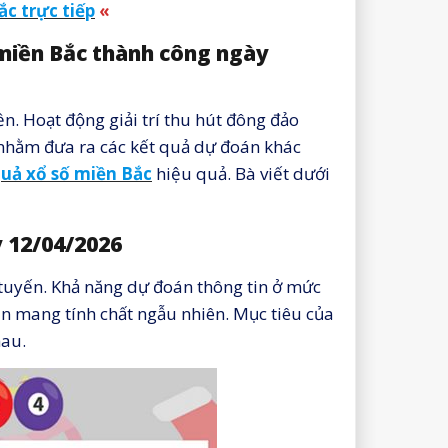
c trực tiếp
«
 miền Bắc thành công ngày
ền. Hoạt động giải trí thu hút đông đảo
 nhằm đưa ra các kết quả dự đoán khác
uả xổ số miền Bắc
hiệu quả. Bà viết dưới
 12/04/2026
tuyến. Khả năng dự đoán thông tin ở mức
àn mang tính chất ngẫu nhiên. Mục tiêu của
hau.