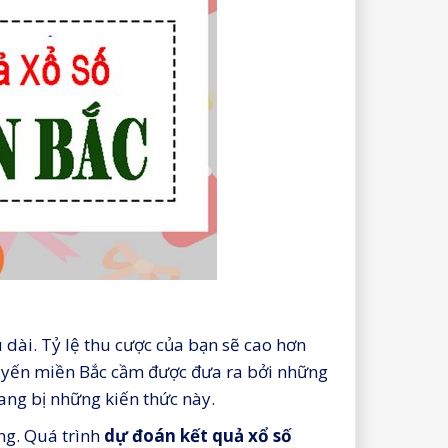
dài. Tỷ lệ thu cược của bạn sẽ cao hơn
 tuyến miền Bắc cầm được đưa ra bởi những
rang bị những kiến thức này.
ng. Quá trình
dự đoán kết quả xổ số