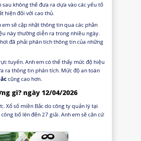
 sau không thể đưa ra dựa vào các yếu tố
 hiện đối với cao thủ.
h em sẽ cập nhật thông tin qua các phần
iệu này thường diễn ra trong nhiều ngày.
chơi đã phải phân tích thông tin của những
rực tuyến. Anh em có thể thấy mức độ hiệu
a ra thông tin phân tích. Mức độ an toàn
Bắc
cũng cao hơn.
ởng gì? ngày 12/04/2026
c. Xổ số miền Bắc do công ty quản lý tại
 công bố lên đến 27 giải. Anh em sẽ căn cứ