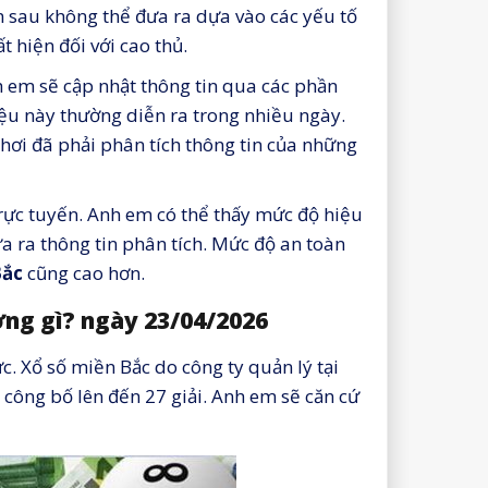
 sau không thể đưa ra dựa vào các yếu tố
 hiện đối với cao thủ.
h em sẽ cập nhật thông tin qua các phần
iệu này thường diễn ra trong nhiều ngày.
chơi đã phải phân tích thông tin của những
rực tuyến. Anh em có thể thấy mức độ hiệu
a ra thông tin phân tích. Mức độ an toàn
Bắc
cũng cao hơn.
ởng gì? ngày 23/04/2026
c. Xổ số miền Bắc do công ty quản lý tại
 công bố lên đến 27 giải. Anh em sẽ căn cứ