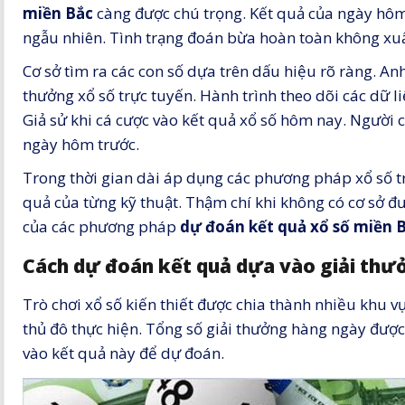
miền Bắc
càng được chú trọng. Kết quả của ngày hôm
ngẫu nhiên. Tình trạng đoán bừa hoàn toàn không xuất
Cơ sở tìm ra các con số dựa trên dấu hiệu rõ ràng. An
thưởng xổ số trực tuyến. Hành trình theo dõi các dữ l
Giả sử khi cá cược vào kết quả xổ số hôm nay. Người 
ngày hôm trước.
Trong thời gian dài áp dụng các phương pháp xổ số t
quả của từng kỹ thuật. Thậm chí khi không có cơ sở đư
của các phương pháp
dự đoán kết quả xổ số miền 
Cách dự đoán kết quả dựa vào giải thư
Trò chơi xổ số kiến thiết được chia thành nhiều khu vự
thủ đô thực hiện. Tổng số giải thưởng hàng ngày được
vào kết quả này để dự đoán.