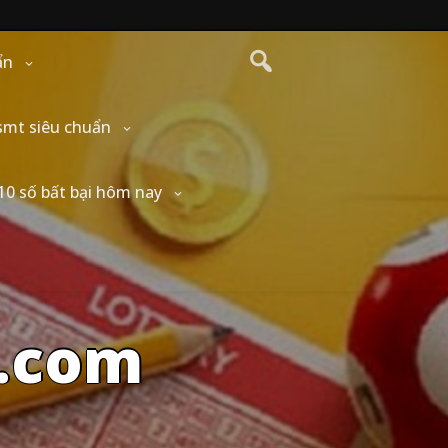
ẩn
xsmt siêu chuẩn
10 số bất bại hôm nay
.com