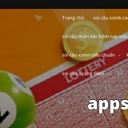
Skip
to
content
Trang chủ
soi cầu xsmb ca
soi cầu miền bắc hôm nay siê
soi cầu xsmn siêu chuẩn
soi cầu 3 càng 6666
app