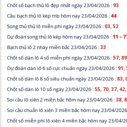
Chốt số bạch thủ lô đẹp nhất ngày 23/04/2026 :
93
Cầu bạch thủ lô kép mb hôm nay 23/04/2026 :
44
Song thủ thủ lô miễn phí ngày 23/04/2026 :
03, 52
Dự đoán song thủ lô kép hôm nay 23/04/2026 :
11 – 7
Bạch thủ lô 2 nháy miền bắc 23/04/2026 :
33
Chốt số dàn lô 4 số miễn phí ngày 23/04/2026 :
57, 89
Dự đoán dàn lô 6 số cực chuẩn ngày 23/04/2026 :
91, 
Chốt số dàn lô 8 số siêu chuẩn ngày 23/04/2026 :
83, 
Chốt số dàn lô 10 số ngày 23/04/2026 :
55, 70, 37, 42,
Soi cầu lô xiên 2 miền bắc hôm nay 23/04/2026 :
38, 
Soi cầu chuẩn lô xiên 3 miền bắc hôm nay 23/04/2026
Chốt số miễn phí lô xiên 4 miền bắc hôm nay 23/04/2