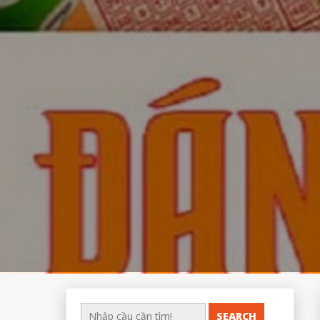
SEARCH