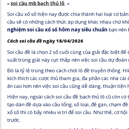
»
soi cầu mb bạch thủ lô
«
Soi cầu xổ số hiện nay được chia thành hai loại cơ bản:
cầu sẽ có những cách thức áp dụng khác nhau chứ kh
nghiệm soi cầu xổ số hôm nay siêu chuẩn
bạn nên b
Cách soi cầu đề
ngày 18/04/2026
Soi cầu đề là chọn 2 số cuối cùng của giải đặc biệt để 
suất trúng giải này cực thấp nên việc soi cầu dự đoán 
Đó là tỷ lệ trúng theo cách chơi lô đề truyền thống. Hi
kích thích các cược thủ tham gia, đa phần các nhà cái
ăn cao hơn nên việc soi cầu cũng dễ dàng, thuận tiện 
Hiện nay, ngoài cách soi cầu đề bạch thủ lô cũ còn 
tạo dàn đề dựa vào cầu tổng, số loại, đề gan, chạm đ
xổ số thì có bấy nhiêu vị trí để soi cầu. Như thế, cơ hộ
trước.