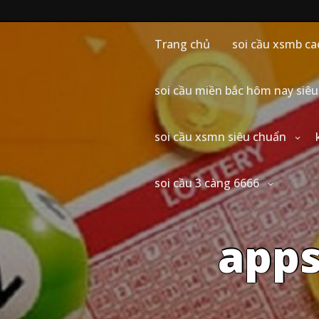
Skip
to
content
Trang chủ
soi cầu xsmb ca
soi cầu miền bắc hôm nay siê
soi cầu xsmn siêu chuẩn
soi cầu 3 càng 6666
app