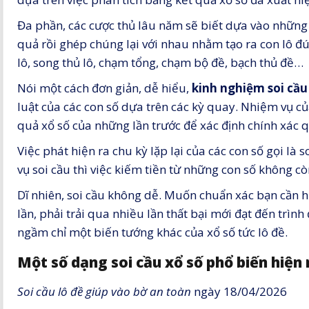
Đa phần, các cược thủ lâu năm sẽ biết dựa vào những v
quả rồi ghép chúng lại với nhau nhằm tạo ra con lô 
lô, song thủ lô, chạm tổng, chạm bộ đề, bạch thủ đề…
Nói một cách đơn giản, dễ hiểu,
kinh nghiệm soi cầu
luật của các con số dựa trên các kỳ quay. Nhiệm vụ củ
quả xổ số của những lần trước để xác định chính xác q
Việc phát hiện ra chu kỳ lặp lại của các con số gọi là
vụ soi cầu thì việc kiếm tiền từ những con số không 
Dĩ nhiên, soi cầu không dễ. Muốn chuẩn xác bạn cần h
lần, phải trải qua nhiều lần thất bại mới đạt đến trình
ngầm chỉ một biến tướng khác của xổ số tức lô đề.
Một số dạng soi cầu xổ số phổ biến hiện
Soi cầu lô đề giúp vào bờ an toàn
ngày 18/04/2026