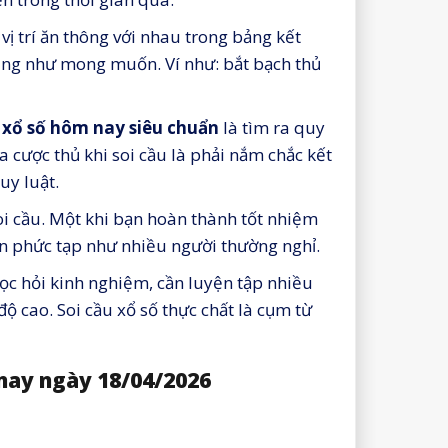
ị trí ăn thông với nhau trong bảng kết
đúng như mong muốn. Ví như: bắt bạch thủ
 xổ số hôm nay siêu chuẩn
là tìm ra quy
a cược thủ khi soi cầu là phải nắm chắc kết
uy luật.
 soi cầu. Một khi bạn hoàn thành tốt nhiệm
còn phức tạp như nhiều người thường nghỉ.
ọc hỏi kinh nghiệm, cần luyện tập nhiều
 độ cao. Soi cầu xổ số thực chất là cụm từ
 nay ngày 18/04/2026