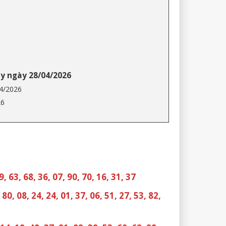
ay ngày 28/04/2026
04/2026
26
9, 63, 68, 36, 07, 90, 70, 16, 31, 37
 80, 08, 24, 24, 01, 37, 06, 51, 27, 53, 82,