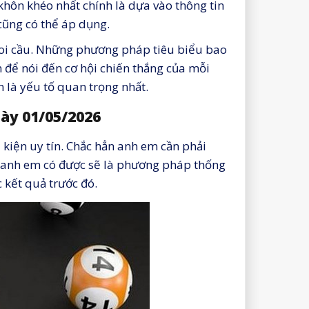
khôn khéo nhất chính là dựa vào thông tin
cũng có thể áp dụng.
 soi cầu. Những phương pháp tiêu biểu bao
 để nói đến cơ hội chiến thắng của mỗi
n là yếu tố quan trọng nhất.
gày 01/05/2026
 kiện uy tín. Chắc hẳn anh em cần phải
à anh em có được sẽ là phương pháp thống
c kết quả trước đó.