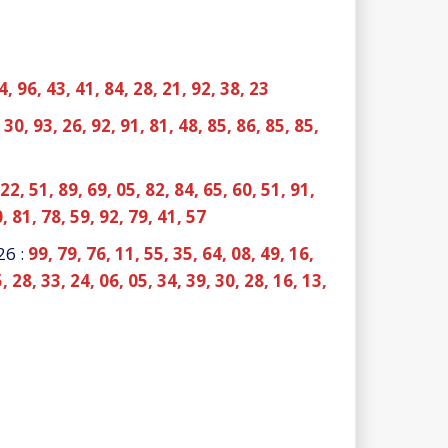
4, 96, 43, 41, 84, 28, 21, 92, 38, 23
 30, 93, 26, 92, 91, 81, 48, 85, 86, 85, 85,
 22, 51, 89, 69, 05, 82, 84, 65, 60, 51, 91,
0, 81, 78, 59, 92, 79, 41, 57
26 :
99, 79, 76, 11, 55, 35, 64, 08, 49, 16,
, 28, 33, 24, 06, 05, 34, 39, 30, 28, 16, 13,