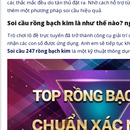
các thắc mắc đều do tân thủ đặt ra. Nhờ cách hỗ trợ 
thêm một phương pháp soi cầu hiệu quả.
Soi cầu rồng bạch kim là như thế nào? 
Trò chơi lô đề trực tuyến đã trở thành công cụ giải tr
nhận các con số được ứng dụng. Anh em sẽ tiếp tục kha
Soi cầu 247 rồng bạch kim
là một kỹ thuật thông dụn