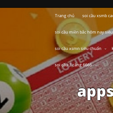
Skip
to
content
Trang chủ
soi cầu xsmb ca
soi cầu miền bắc hôm nay siê
soi cầu xsmn siêu chuẩn
soi cầu 3 càng 6666
app