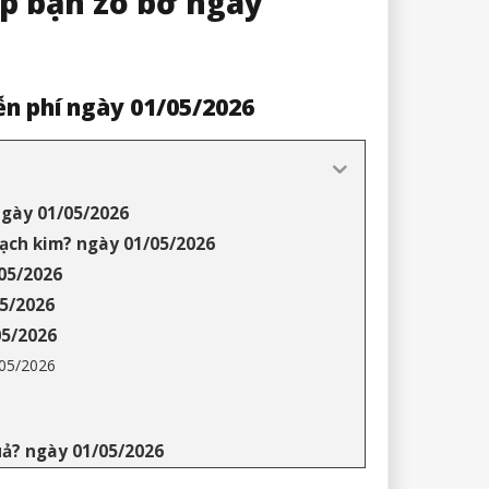
úp bạn zô bờ ngày
ễn phí ngày 01/05/2026
ngày 01/05/2026
ạch kim? ngày 01/05/2026
/05/2026
05/2026
05/2026
/05/2026
uả? ngày 01/05/2026