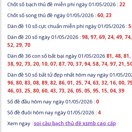
Chốt số bạch thủ đề miễn phí ngày 01/05/2026 :
22
Chốt số song thủ đề ngày 01/05/2026 :
60, 23
Dàn đề 10 số cực chuẩn miễn phí ngày 01/05/2026 :
5
Dàn đề 20 số ngày 01/05/2026 :
98, 97, 69, 24, 49, 74,
52, 29, 70
Dàn đề 36 con số bất bại ngày 01/05/2026
81, 48, 81,
38, 92, 73, 20, 10, 07, 87, 70, 37, 94, 58, 74, 97, 21, 5
Dàn đề 50 số bất tử đẹp nhất hôm nay ngày 01/05/20
96, 80, 83, 08, 89, 82, 86, 01, 25, 74, 63, 32, 16, 00, 75
46, 03, 25, 80, 60, 43, 73, 26, 05, 05, 95, 15, 04, 39
Số đề đầu hôm nay ngày 01/05/2026 :
0
Số đề đuôi hôm nay ngày 01/05/2026 :
4
Xem ngay :
soi cầu bạch thủ đề xsmb cao cấp