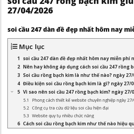
soi cầu 247 rồng bạch kim gi
27/04/2026
soi cầu 247 dàn đề đẹp nhất hôm nay mi
Mục lục
soi cầu 247 dàn đề đẹp nhất hôm nay miễn phí 
Nên hay không áp dụng cách soi cầu 247 rồng b
Soi cầu rồng bạch kim là như thế nào? ngày 27
Điều kiện soi cầu rồng bạch kim là gì? ngày 27/
Vì sao nên soi cầu 247 rồng bạch kim? ngày 27/
Phong cách thiết kế website chuyên nghiệp ngày 27
Công cụ tra cứu dữ liệu soi cầu hiện đại
Website quy tụ nhiều chức năng
Cách soi cầu rồng bạch kim như thế nào hiệu q