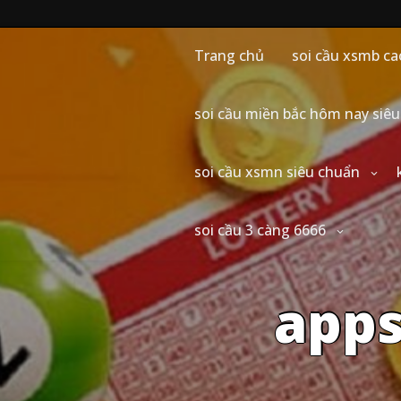
Skip
to
content
Trang chủ
soi cầu xsmb ca
soi cầu miền bắc hôm nay siê
soi cầu xsmn siêu chuẩn
soi cầu 3 càng 6666
app