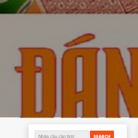
SEARCH