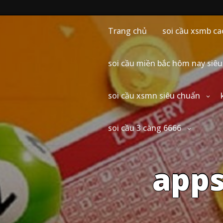
Skip
to
content
Trang chủ
soi cầu xsmb ca
soi cầu miền bắc hôm nay siê
soi cầu xsmn siêu chuẩn
soi cầu 3 càng 6666
app