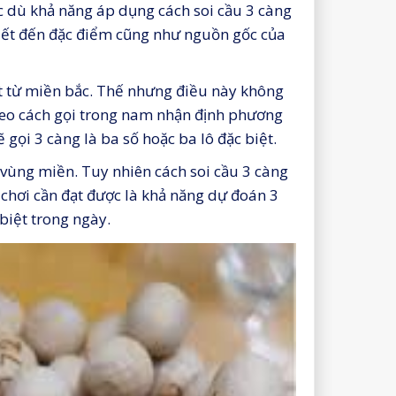
 dù khả năng áp dụng cách soi cầu 3 càng
biết đến đặc điểm cũng như nguồn gốc của
t từ miền bắc. Thế nhưng điều này không
heo cách gọi trong nam nhận định phương
 gọi 3 càng là ba số hoặc ba lô đặc biệt.
vùng miền. Tuy nhiên cách soi cầu 3 càng
hơi cần đạt được là khả năng dự đoán 3
 biệt trong ngày.