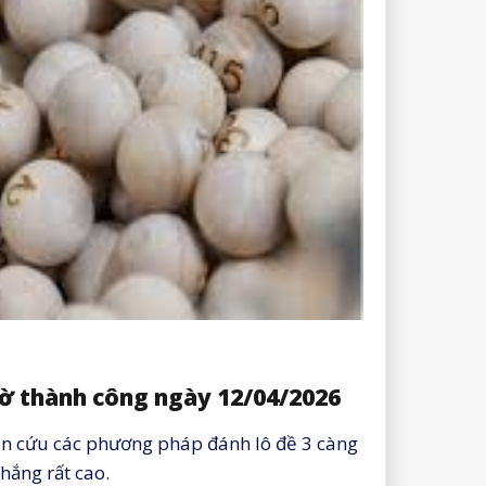
bờ thành công ngày 12/04/2026
ên cứu các phương pháp đánh lô đề 3 càng
hắng rất cao.