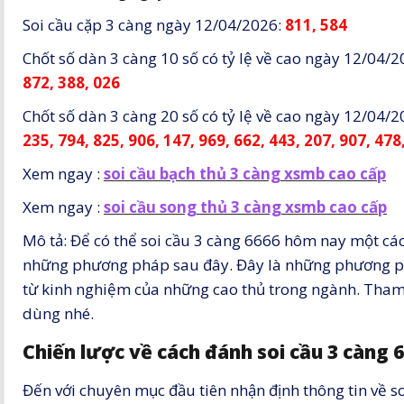
Soi cầu cặp 3 càng ngày 12/04/2026:
811, 584
Chốt số dàn 3 càng 10 số có tỷ lệ về cao ngày 12/04/2
872, 388, 026
Chốt số dàn 3 càng 20 số có tỷ lệ về cao ngày 12/04/2
235, 794, 825, 906, 147, 969, 662, 443, 207, 907, 478
Xem ngay :
soi cầu bạch thủ 3 càng xsmb cao cấp
Xem ngay :
soi cầu song thủ 3 càng xsmb cao cấp
Mô tả: Để có thể
soi cầu 3 càng 6666 hôm nay một các
những phương pháp sau đây. Đây là những phương ph
từ kinh nghiệm của những cao thủ trong ngành. Tham k
dùng nhé.
Chiến lược về cách đánh soi cầu 3 càng
Đến với chuyên mục đầu tiên nhận định thông tin về s