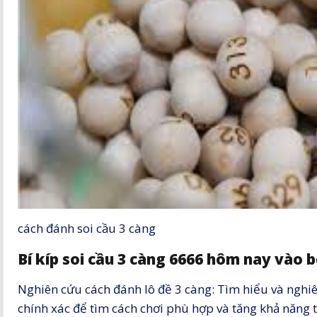
cách đánh soi cầu 3 càng
Bí kíp soi cầu 3 càng 6666 hôm nay vào 
Nghiên cứu cách đánh lô đề 3 càng: Tìm hiểu và nghi
chính xác để tìm cách chơi phù hợp và tăng khả năng t