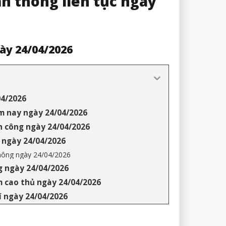
ăn thông liên tục ngày
gày 24/04/2026
04/2026
ôm nay ngày 24/04/2026
nh công ngày 24/04/2026
c ngày 24/04/2026
thông ngày 24/04/2026
g ngày 24/04/2026
 cao thủ ngày 24/04/2026
í ngày 24/04/2026