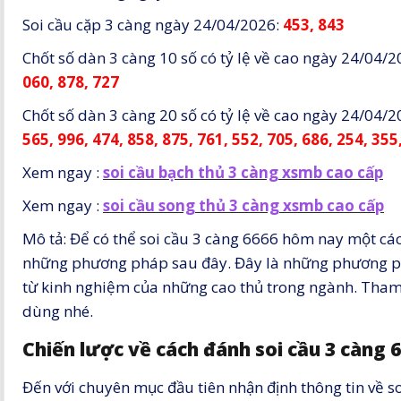
Soi cầu cặp 3 càng ngày 24/04/2026:
453, 843
Chốt số dàn 3 càng 10 số có tỷ lệ về cao ngày 24/04/2
060, 878, 727
Chốt số dàn 3 càng 20 số có tỷ lệ về cao ngày 24/04/2
565, 996, 474, 858, 875, 761, 552, 705, 686, 254, 355
Xem ngay :
soi cầu bạch thủ 3 càng xsmb cao cấp
Xem ngay :
soi cầu song thủ 3 càng xsmb cao cấp
Mô tả: Để có thể
soi cầu 3 càng 6666 hôm nay một các
những phương pháp sau đây. Đây là những phương ph
từ kinh nghiệm của những cao thủ trong ngành. Tham k
dùng nhé.
Chiến lược về cách đánh soi cầu 3 càng
Đến với chuyên mục đầu tiên nhận định thông tin về s