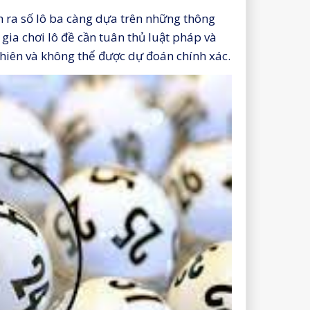
m ra số lô ba càng dựa trên những thông
 gia chơi lô đề cần tuân thủ luật pháp và
nhiên và không thể được dự đoán chính xác.