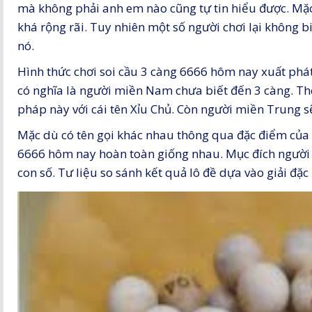
mà không phải anh em nào cũng tự tin hiểu được. Mặc
khá rộng rãi. Tuy nhiên một số người chơi lại không 
nó.
Hình thức chơi soi cầu 3 càng 6666 hôm nay xuất phá
có nghĩa là người miền Nam chưa biết đến 3 càng. T
pháp này với cái tên Xỉu Chủ. Còn người miền Trung sẽ
Mặc dù có tên gọi khác nhau thông qua đặc điểm của 
6666 hôm nay hoàn toàn giống nhau. Mục đích người c
con số. Tư liệu so sánh kết quả lô đề dựa vào giải đặc