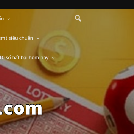
ẩn
xsmt siêu chuẩn
10 số bất bại hôm nay
.com