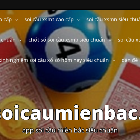
o cấp
soi cầu xsmt cao cấp
soi cầu xsmn siêu chu
u chuẩn
chốt số soi cầu xsmb siêu chuẩn
soi cầu 
kinh nghiệm soi cầu xổ số hôm nay siêu chuẩn
dàn đề 
soicaumienbac
app soi cầu miền bắc siêu chuẩn