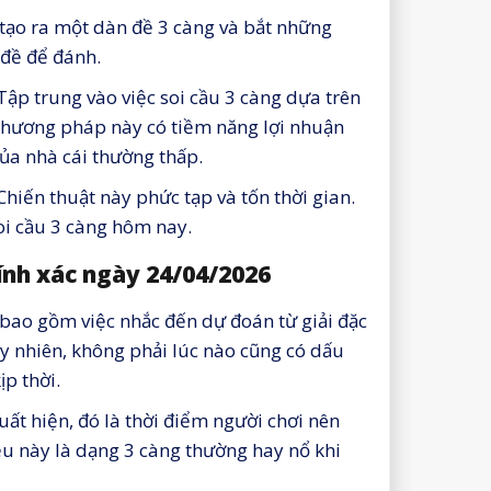
 tạo ra một dàn đề 3 càng và bắt những
 đề để đánh.
Tập trung vào việc soi cầu 3 càng dựa trên
 Phương pháp này có tiềm năng lợi nhuận
của nhà cái thường thấp.
hiến thuật này phức tạp và tốn thời gian.
soi cầu 3 càng hôm nay.
ính xác ngày 24/04/2026
bao gồm việc nhắc đến dự đoán từ giải đặc
y nhiên, không phải lúc nào cũng có dấu
ịp thời.
uất hiện, đó là thời điểm người chơi nên
iều này là dạng 3 càng thường hay nổ khi