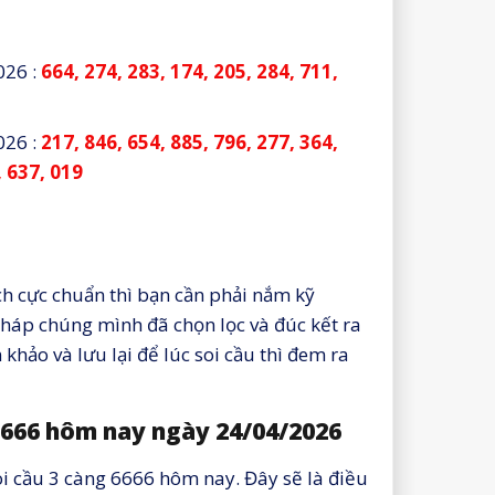
026 :
664, 274, 283, 174, 205, 284, 711,
026 :
217, 846, 654, 885, 796, 277, 364,
, 637, 019
h cực chuẩn thì bạn cần phải nắm kỹ
áp chúng mình đã chọn lọc và đúc kết ra
hảo và lưu lại để lúc soi cầu thì đem ra
 6666 hôm nay ngày 24/04/2026
oi cầu 3 càng 6666 hôm nay. Đây sẽ là điều