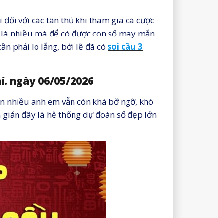
 đối với các tân thủ khi tham gia cá cược
ải là nhiều mà để có được con số may mắn
ần phải lo lắng, bởi lẽ đã có
soi cầu 3
hí. ngày 06/05/2026
ẳn nhiều anh em vẫn còn khá bỡ ngỡ, khó
 giản đây là hệ thống dự đoán số đẹp lớn