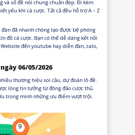
ng và số đề nói chung chuẩn đẹp. Đi kèm
ết yếu khi cá cược. Tất cả đều hỗ trợ A – Z
n đàn đã nhanh chóng tạo được bệ phóng
ín đồ cá cược. Bạn có thể dễ dàng kết nối
Website đến youtube hay diễn đàn, zalo,
? ngày 06/05/2026
nhiều thương hiệu soi cầu, dự đoán lô đề.
ợc lòng tin tưởng từ đông đảo cược thủ.
 hữu trong mình những ưu điểm vượt trội.