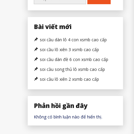
Bài viết mới
soi cầu dàn lô 4 con xsmb cao cấp
soi cầu lô xiên 3 xsmb cao cấp
soi cầu dàn đề 6 con xsmb cao cấp
soi cầu song thủ lô xsmb cao cấp
soi cầu lô xiên 2 xsmb cao cấp
Phản hồi gần đây
Không có bình luận nào để hiển thị.