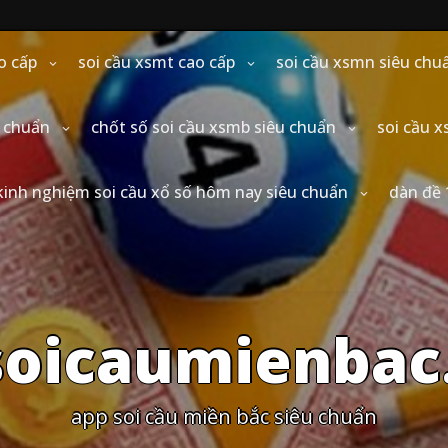
o cấp
soi cầu xsmt cao cấp
soi cầu xsmn siêu chu
u chuẩn
chốt số soi cầu xsmb siêu chuẩn
soi cầu 
kinh nghiệm soi cầu xổ số hôm nay siêu chuẩn
dàn đề 
soicaumienbac
app soi cầu miền bắc siêu chuẩn