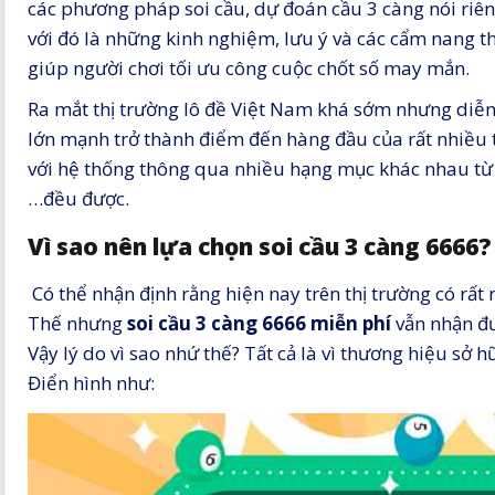
các phương pháp soi cầu, dự đoán cầu 3 càng nói riê
với đó là những kinh nghiệm, lưu ý và các cẩm nang thi
giúp người chơi tối ưu công cuộc chốt số may mắn.
Ra mắt thị trường lô đề Việt Nam khá sớm nhưng diễ
lớn mạnh trở thành điểm đến hàng đầu của rất nhiều t
với hệ thống thông qua nhiều hạng mục khác nhau từ 
…đều được.
Vì sao nên lựa chọn soi cầu 3 càng 6666
Có thể nhận định rằng hiện nay trên thị trường có rất 
Thế nhưng
soi cầu 3 càng 6666 miễn phí
vẫn nhận đư
Vậy lý do vì sao nhứ thế? Tất cả là vì thương hiệu sở
Điển hình như: