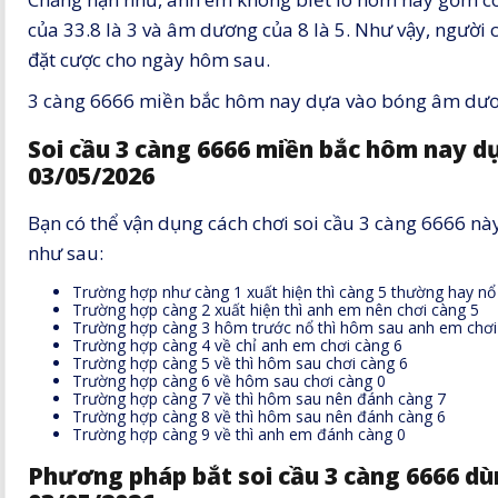
của 33.8 là 3 và âm dương của 8 là 5. Như vậy, người 
đặt cược cho ngày hôm sau.
3 càng 6666 miền bắc hôm nay dựa vào bóng âm dư
Soi cầu 3 càng 6666 miền bắc hôm nay d
03/05/2026
Bạn có thể vận dụng cách chơi soi cầu 3 càng 6666 nà
như sau:
Trường hợp như càng 1 xuất hiện thì càng 5 thường hay nổ
Trường hợp càng 2 xuất hiện thì anh em nên chơi càng 5
Trường hợp càng 3 hôm trước nổ thì hôm sau anh em chơi
Trường hợp càng 4 về chỉ anh em chơi càng 6
Trường hợp càng 5 về thì hôm sau chơi càng 6
Trường hợp càng 6 về hôm sau chơi càng 0
Trường hợp càng 7 về thì hôm sau nên đánh càng 7
Trường hợp càng 8 về thì hôm sau nên đánh càng 6
Trường hợp càng 9 về thì anh em đánh càng 0
Phương pháp bắt soi cầu 3 càng 6666 dù