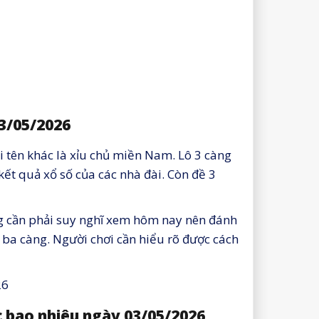
03/05/2026
i tên khác là xỉu chủ miền Nam. Lô 3 càng
 kết quả xổ số của các nhà đài. Còn đề 3
ng cần phải suy nghĩ xem hôm nay nên đánh
 ba càng. Người chơi cần hiểu rõ được cách
26
c bao nhiêu ngày 03/05/2026