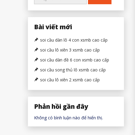
Bài viết mới
soi cầu dàn lô 4 con xsmb cao cấp
soi cầu lô xiên 3 xsmb cao cấp
soi cầu dàn đề 6 con xsmb cao cấp
soi cầu song thủ lô xsmb cao cấp
soi cầu lô xiên 2 xsmb cao cấp
Phản hồi gần đây
Không có bình luận nào để hiển thị.