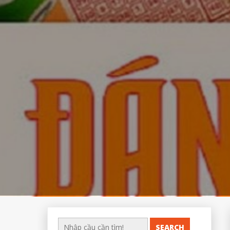
SEARCH