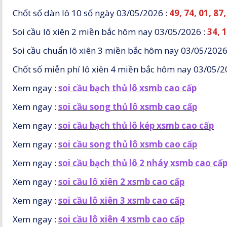
Chốt số dàn lô 10 số ngày 03/05/2026 :
49, 74, 01, 87,
Soi cầu lô xiên 2 miền bắc hôm nay 03/05/2026 :
34, 
Soi cầu chuẩn lô xiên 3 miền bắc hôm nay 03/05/2026
Chốt số miễn phí lô xiên 4 miền bắc hôm nay 03/05/2
Xem ngay :
soi cầu bạch thủ lô xsmb cao cấp
Xem ngay :
soi cầu song thủ lô xsmb cao cấp
Xem ngay :
soi cầu bạch thủ lô kép xsmb cao cấp
Xem ngay :
soi cầu song thủ lô xsmb cao cấp
Xem ngay :
soi cầu bạch thủ lô 2 nháy xsmb cao cấ
Xem ngay :
soi cầu lô xiên 2 xsmb cao cấp
Xem ngay :
soi cầu lô xiên 3 xsmb cao cấp
Xem ngay :
soi cầu lô xiên 4 xsmb cao cấp