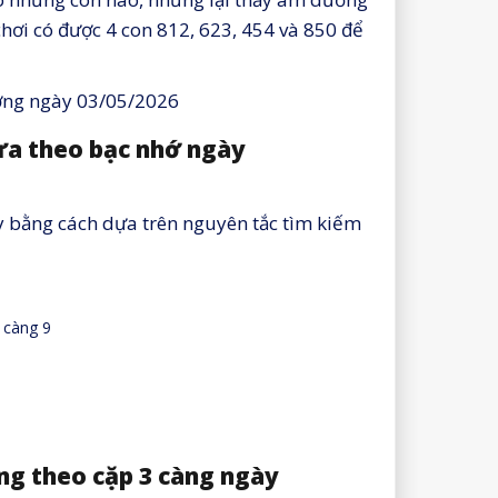
chơi có được 4 con 812, 623, 454 và 850 để
ơng ngày 03/05/2026
ựa theo bạc nhớ ngày
y bằng cách dựa trên nguyên tắc tìm kiếm
 càng 9
ng theo cặp 3 càng ngày