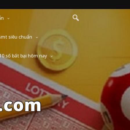
ẩn
xsmt siêu chuẩn
10 số bất bại hôm nay
.com