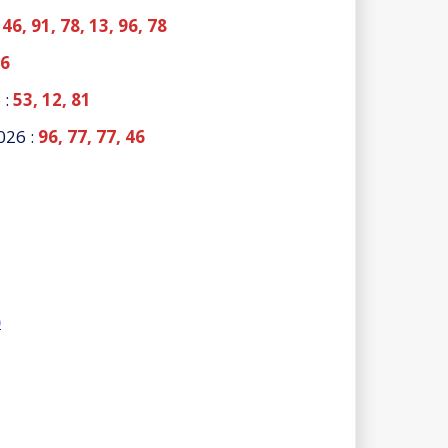
 46, 91, 78, 13, 96, 78
16
 :
53, 12, 81
026 :
96, 77, 77, 46
p