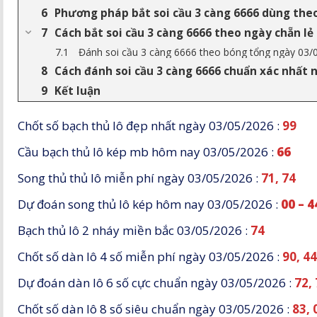
Phương pháp bắt soi cầu 3 càng 6666 dùng theo
Cách bắt soi cầu 3 càng 6666 theo ngày chẵn lẻ
Đánh soi cầu 3 càng 6666 theo bóng tổng ngày 03/
Cách đánh soi cầu 3 càng 6666 chuẩn xác nhất 
Kết luận
Chốt số bạch thủ lô đẹp nhất ngày 03/05/2026 :
99
Cầu bạch thủ lô kép mb hôm nay 03/05/2026 :
66
Song thủ thủ lô miễn phí ngày 03/05/2026 :
71, 74
Dự đoán song thủ lô kép hôm nay 03/05/2026 :
00 – 4
Bạch thủ lô 2 nháy miền bắc 03/05/2026 :
74
Chốt số dàn lô 4 số miễn phí ngày 03/05/2026 :
90, 44
Dự đoán dàn lô 6 số cực chuẩn ngày 03/05/2026 :
72, 
Chốt số dàn lô 8 số siêu chuẩn ngày 03/05/2026 :
83, 