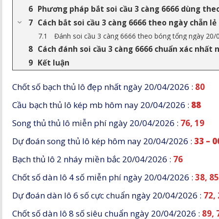
Phương pháp bắt soi cầu 3 càng 6666 dùng theo
Cách bắt soi cầu 3 càng 6666 theo ngày chẵn lẻ
Đánh soi cầu 3 càng 6666 theo bóng tổng ngày 20/
Cách đánh soi cầu 3 càng 6666 chuẩn xác nhất 
Kết luận
Chốt số bạch thủ lô đẹp nhất ngày 20/04/2026 :
80
Cầu bạch thủ lô kép mb hôm nay 20/04/2026 :
88
Song thủ thủ lô miễn phí ngày 20/04/2026 :
76, 19
Dự đoán song thủ lô kép hôm nay 20/04/2026 :
33 – 0
Bạch thủ lô 2 nháy miền bắc 20/04/2026 :
76
Chốt số dàn lô 4 số miễn phí ngày 20/04/2026 :
38, 85
Dự đoán dàn lô 6 số cực chuẩn ngày 20/04/2026 :
72, 
Chốt số dàn lô 8 số siêu chuẩn ngày 20/04/2026 :
89, 