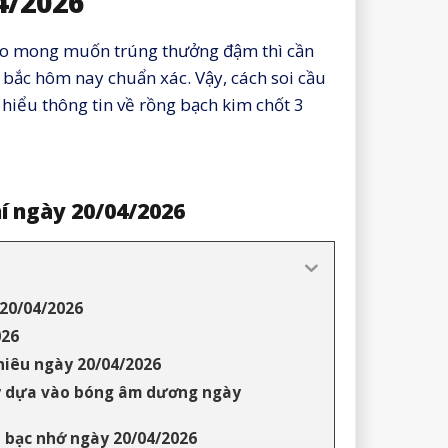
4/2026
nào mong muốn trúng thưởng đậm thì cần
 bắc hôm nay chuẩn xác. Vậy, cách soi cầu
hiểu thông tin về rồng bạch kim chốt 3
hí ngày 20/04/2026
 20/04/2026
026
hiêu ngày 20/04/2026
ay dựa vào bóng âm dương ngày
 bạc nhớ ngày 20/04/2026