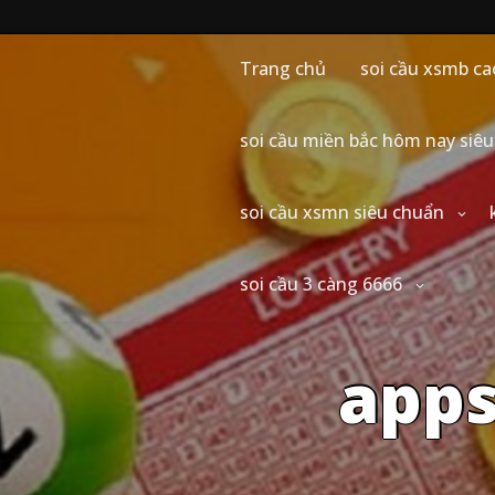
Skip
to
content
Trang chủ
soi cầu xsmb ca
soi cầu miền bắc hôm nay siê
soi cầu xsmn siêu chuẩn
soi cầu 3 càng 6666
app