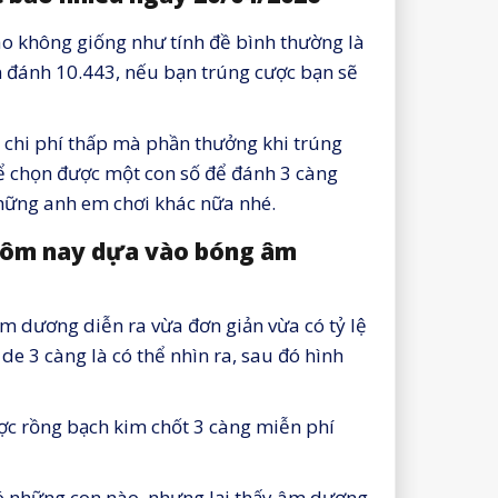
ào không giống như tính đề bình thường là
bạn đánh 10.443, nếu bạn trúng cược bạn sẽ
ới chi phí thấp mà phần thưởng khi trúng
Để chọn được một con số để đánh 3 càng
hững anh em chơi khác nữa nhé.
 hôm nay dựa vào bóng âm
m dương diễn ra vừa đơn giản vừa có tỷ lệ
de 3 càng là có thể nhìn ra, sau đó hình
ược rồng bạch kim chốt 3 càng miễn phí
ó những con nào, nhưng lại thấy âm dương