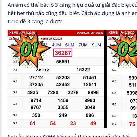
An em có thể bắt lô 3 càng hiệu quả tư giải đặc biệt c
hết bet thủ nào cũng đều biết. Cách áp dụng là anh em 
tư lô đề 3 càng là được.
Soi cầu 3 càng XSMB hiệu quả thông qua giải đặc biệt