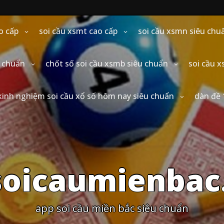
o cấp
soi cầu xsmt cao cấp
soi cầu xsmn siêu chu
u chuẩn
chốt số soi cầu xsmb siêu chuẩn
soi cầu 
kinh nghiệm soi cầu xổ số hôm nay siêu chuẩn
dàn đề 
soicaumienbac
app soi cầu miền bắc siêu chuẩn