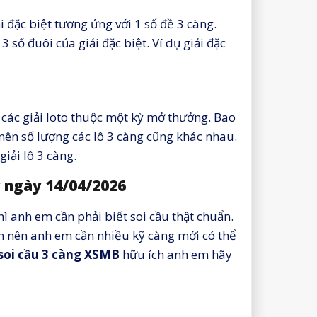
 đặc biệt tương ứng với 1 số đề 3 càng.
 số đuôi của giải đặc biệt. Ví dụ giải đặc
ả các giải loto thuộc một kỳ mở thưởng. Bao
nên số lượng các lô 3 càng cũng khác nhau.
giải lô 3 càng.
 ngày 14/04/2026
hì anh em cần phải biết soi cầu thật chuẩn.
ơn nên anh em cần nhiều kỹ càng mới có thể
soi cầu 3 càng XSMB
hữu ích anh em hãy