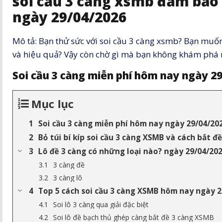
soi cầu 3 càng xsmb đảm bảo g
ngày 29/04/2026
Mô tả: Bạn thử sức với soi cầu 3 càng xsmb? Bạn muốn
và hiệu quả? Vậy còn chờ gì mà bạn không khám phá 
Soi cầu 3 càng miễn phí hôm nay ngày 2
Mục lục
Soi cầu 3 càng miễn phí hôm nay ngày 29/04/20
Bỏ túi bí kíp soi cầu 3 càng XSMB và cách bắt 
Lô đề 3 càng có những loại nào? ngày 29/04/20
3 càng đề
3 càng lô
Top 5 cách soi cầu 3 càng XSMB hôm nay ngày 2
Soi lô 3 càng qua giải đặc biệt
Soi lô đề bạch thủ ghép càng bắt đề 3 càng XSMB