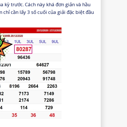
ủa kỳ trước. Cách này khá đơn giản và hầu
chỉ cần lấy 3 số cuối của giải đặc biệt đầu