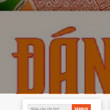
SEARCH