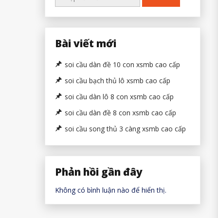
Bài viết mới
soi cầu dàn đề 10 con xsmb cao cấp
soi cầu bạch thủ lô xsmb cao cấp
soi cầu dàn lô 8 con xsmb cao cấp
soi cầu dàn đề 8 con xsmb cao cấp
soi cầu song thủ 3 càng xsmb cao cấp
Phản hồi gần đây
Không có bình luận nào để hiển thị.