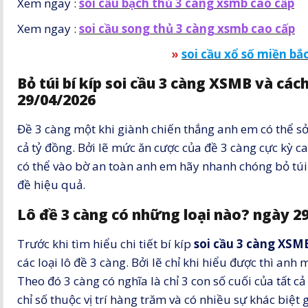
Xem ngay :
soi cầu bạch thủ 3 càng xsmb cao cấp
Xem ngay :
soi cầu song thủ 3 càng xsmb cao cấp
»
soi cầu xổ số miền bắ
Bỏ túi bí kíp soi cầu 3 càng XSMB và cá
29/04/2026
Đề 3 càng một khi giành chiến thắng anh em có thể s
cả tỷ đồng. Bởi lẽ mức ăn cược của đề 3 càng cực kỳ c
có thể vào bờ an toàn anh em hãy nhanh chóng bỏ túi
đề hiệu quả.
Lô đề 3 càng có những loại nào? ngày 2
Trước khi tìm hiểu chi tiết bí kíp
soi cầu 3 càng XS
các loại lô đề 3 càng. Bởi lẽ chỉ khi hiểu được thì anh
Theo đó 3 càng có nghĩa là chỉ 3 con số cuối của tất cả
chỉ số thuộc vị trí hàng trăm và có nhiều sự khác biệt 