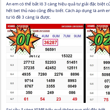
An em có thể bắt lô 3 càng hiệu quả tư giải đặc biệt c
hết bet thủ nào cũng đều biết. Cách áp dụng là anh em 
tư lô đề 3 càng là được.
Soi cầu 3 càng XSMB hiệu quả thông qua giải đặc biệt