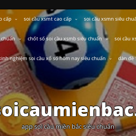
o cấp
soi cầu xsmt cao cấp
soi cầu xsmn siêu chu
u chuẩn
chốt số soi cầu xsmb siêu chuẩn
soi cầu 
kinh nghiệm soi cầu xổ số hôm nay siêu chuẩn
dàn đề 
soicaumienbac
app soi cầu miền bắc siêu chuẩn