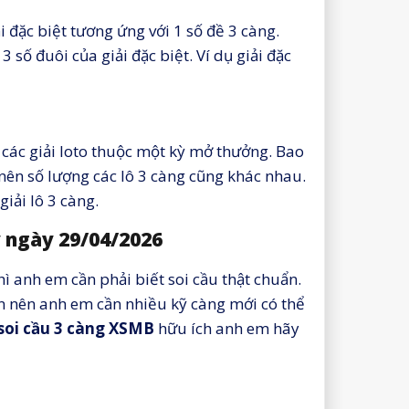
 đặc biệt tương ứng với 1 số đề 3 càng.
 số đuôi của giải đặc biệt. Ví dụ giải đặc
ả các giải loto thuộc một kỳ mở thưởng. Bao
nên số lượng các lô 3 càng cũng khác nhau.
giải lô 3 càng.
 ngày 29/04/2026
hì anh em cần phải biết soi cầu thật chuẩn.
ơn nên anh em cần nhiều kỹ càng mới có thể
soi cầu 3 càng XSMB
hữu ích anh em hãy