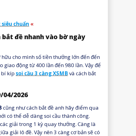
c siêu chuẩn
«
ch bắt đề nhanh vào bờ ngày
ở hữu cho mình số tiền thưởng lớn đến đến
ao giao động từ 400 lần đến 980 lần. Vậy để
 bí kíp
soi cầu 3 càng XSMB
và cách bắt
9/04/2026
MB
cũng như cách bắt đề anh hãy điểm qua
 mới có thể dễ dàng soi cầu thành công.
 các giải trong 1 kỳ quay thưởng. Càng là
giữa giải lô đề. Vậy nên 3 càng cơ bản sẽ có