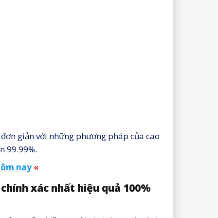
kỳ đơn giản với những phương pháp của cao
ến 99.99%.
 hôm nay
«
chính xác nhất hiệu quả 100%