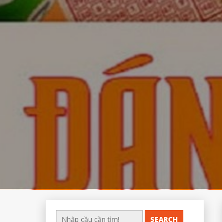
SEARCH