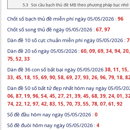
Soi cầu bạch thủ đề MB theo phương pháp bạc nhớ
Chốt số bạch thủ đề miễn phí ngày 05/05/2026 :
96
Chốt số song thủ đề ngày 05/05/2026 :
67, 97
Dàn đề 10 số cực chuẩn miễn phí ngày 05/05/2026 :
7
Dàn đề 20 số ngày 05/05/2026 :
60, 09, 69, 34, 94, 20,
75, 52, 33
Dàn đề 36 con số bất bại ngày 05/05/2026
38, 11, 15,
33, 45, 18, 15, 69, 90, 58, 69, 27, 93, 26, 96, 79, 18, 8
Dàn đề 50 số bất tử đẹp nhất hôm nay ngày 05/05/20
06, 87, 19, 96, 54, 45, 27, 21, 39, 45, 68, 39, 24, 01, 32
74, 22, 12, 97, 42, 83, 15, 70, 73, 55, 78, 07, 61, 92
Số đề đầu hôm nay ngày 05/05/2026 :
0
Số đề đuôi hôm nay ngày 05/05/2026 :
4