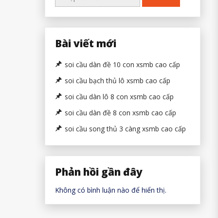
Bài viết mới
soi cầu dàn đề 10 con xsmb cao cấp
soi cầu bạch thủ lô xsmb cao cấp
soi cầu dàn lô 8 con xsmb cao cấp
soi cầu dàn đề 8 con xsmb cao cấp
soi cầu song thủ 3 càng xsmb cao cấp
Phản hồi gần đây
Không có bình luận nào để hiển thị.