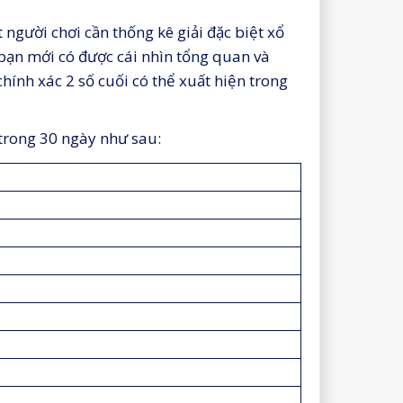
 người chơi cần thống kê giải đặc biệt xổ
 bạn mới có được cái nhìn tổng quan và
hính xác 2 số cuối có thể xuất hiện trong
 trong 30 ngày như sau: