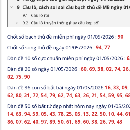
Cầu lô, cách soi soi cầu bạch thủ đề MB ngày 01
Cầu lô rơi
Cầu lô truyền thống (hay cầu kẹp số)
Chốt số bạch thủ đề miễn phí ngày 01/05/2026 :
90
Chốt số song thủ đề ngày 01/05/2026 :
94, 77
Dàn đề 10 số cực chuẩn miễn phí ngày 01/05/2026 :
6
Dàn đề 20 số ngày 01/05/2026 :
60, 69, 38, 02, 74, 26,
02, 75, 90
Dàn đề 36 con số bất bại ngày 01/05/2026
16, 33, 09,
62, 80, 31, 72, 54, 79, 62, 74, 63, 26, 21, 54, 59, 95, 6
Dàn đề 50 số bất tử đẹp nhất hôm nay ngày 01/05/20
14, 63, 94, 59, 05, 43, 78, 25, 05, 13, 22, 50, 10, 44, 61
86, 07, 62, 40, 97, 89, 50, 61, 69, 60, 38, 26, 79, 43