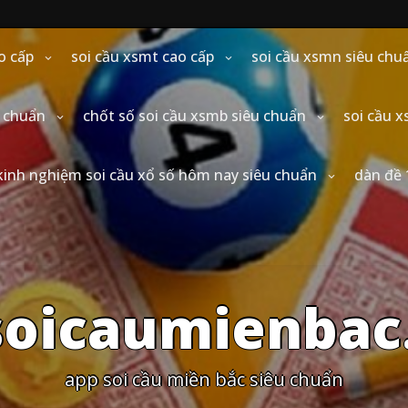
o cấp
soi cầu xsmt cao cấp
soi cầu xsmn siêu chu
u chuẩn
chốt số soi cầu xsmb siêu chuẩn
soi cầu 
kinh nghiệm soi cầu xổ số hôm nay siêu chuẩn
dàn đề 
soicaumienbac
app soi cầu miền bắc siêu chuẩn