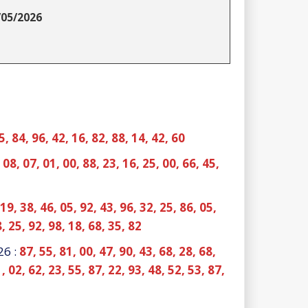
/05/2026
5, 84, 96, 42, 16, 82, 88, 14, 42, 60
 08, 07, 01, 00, 88, 23, 16, 25, 00, 66, 45,
 19, 38, 46, 05, 92, 43, 96, 32, 25, 86, 05,
8, 25, 92, 98, 18, 68, 35, 82
26 :
87, 55, 81, 00, 47, 90, 43, 68, 28, 68,
, 02, 62, 23, 55, 87, 22, 93, 48, 52, 53, 87,