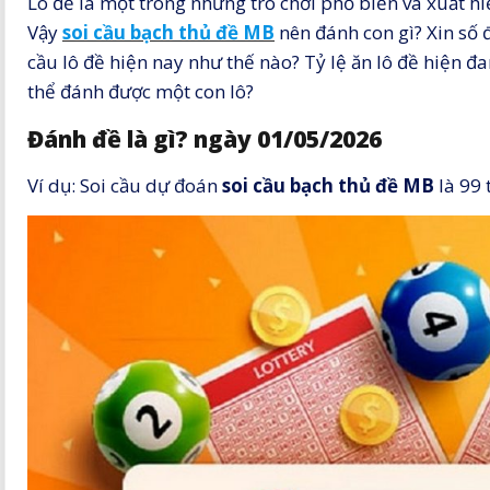
Lô đề là một trong những trò chơi phổ biến và xuất hi
Vậy
soi cầu bạch thủ đề MB
nên đánh con gì? Xin số đ
cầu lô đề hiện nay như thế nào? Tỷ lệ ăn lô đề hiện đ
thể đánh được một con lô?
Đánh đề là gì? ngày 01/05/2026
Ví dụ: Soi cầu dự đoán
soi cầu bạch thủ đề MB
là 99 