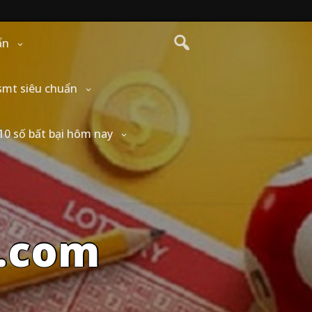
ẩn
xsmt siêu chuẩn
10 số bất bại hôm nay
.com