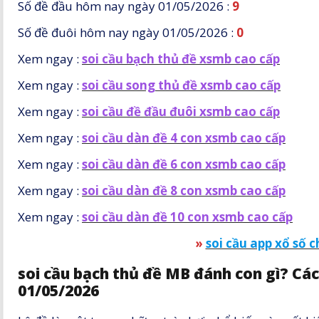
Số đề đầu hôm nay ngày 01/05/2026 :
9
Số đề đuôi hôm nay ngày 01/05/2026 :
0
Xem ngay :
soi cầu bạch thủ đề xsmb cao cấp
Xem ngay :
soi cầu song thủ đề xsmb cao cấp
Xem ngay :
soi cầu đề đầu đuôi xsmb cao cấp
Xem ngay :
soi cầu dàn đề 4 con xsmb cao cấp
Xem ngay :
soi cầu dàn đề 6 con xsmb cao cấp
Xem ngay :
soi cầu dàn đề 8 con xsmb cao cấp
Xem ngay :
soi cầu dàn đề 10 con xsmb cao cấp
»
soi cầu app xổ số 
soi cầu bạch thủ đề MB đánh con gì? Các
01/05/2026