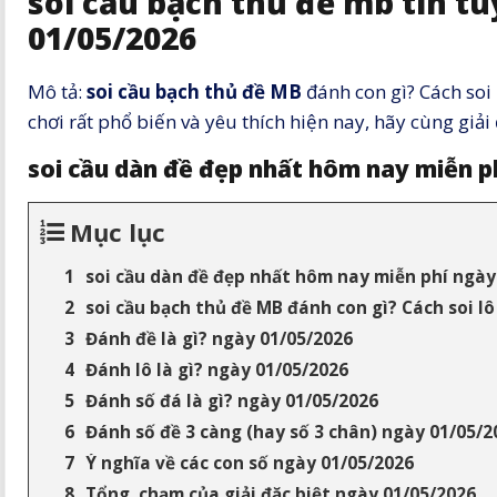
soi cầu bạch thủ đề mb tin t
01/05/2026
Mô tả:
soi cầu bạch thủ đề MB
đánh con gì? Cách soi 
chơi rất phổ biến và yêu thích hiện nay, hãy cùng giải
soi cầu dàn đề đẹp nhất hôm nay miễn p
Mục lục
soi cầu dàn đề đẹp nhất hôm nay miễn phí ngày
soi cầu bạch thủ đề MB đánh con gì? Cách soi l
Đánh đề là gì? ngày 01/05/2026
Đánh lô là gì? ngày 01/05/2026
Đánh số đá là gì? ngày 01/05/2026
Đánh số đề 3 càng (hay số 3 chân) ngày 01/05/2
Ý nghĩa về các con số ngày 01/05/2026
Tổng, chạm của giải đặc biệt ngày 01/05/2026