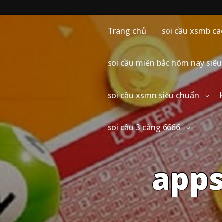
Skip
to
content
Trang chủ
soi cầu xsmb ca
soi cầu miền bắc hôm nay siê
soi cầu xsmn siêu chuẩn
soi cầu 3 càng 6666
app