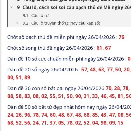
Cầu lô, cách soi soi cầu bạch thủ đề MB ngày 26
Cầu lô rơi
Cầu lô truyền thống (hay cầu kẹp số)
Chốt số bạch thủ đề miễn phí ngày 26/04/2026 :
76
Chốt số song thủ đề ngày 26/04/2026 :
61, 67
Dàn đề 10 số cực chuẩn miễn phí ngày 26/04/2026 :
0
Dàn đề 20 số ngày 26/04/2026 :
57, 48, 63, 77, 50, 20,
00, 51, 89
Dàn đề 36 con số bất bại ngày 26/04/2026
70, 28, 78,
08, 58, 83, 08, 02, 55, 51, 50, 90, 21, 33, 46, 45, 81, 5
Dàn đề 50 số bất tử đẹp nhất hôm nay ngày 26/04/20
24, 26, 96, 78, 74, 60, 48, 67, 48, 68, 85, 43, 47, 08, 56
68, 52, 56, 24, 71, 37, 05, 78, 02, 52, 04, 98, 09, 15