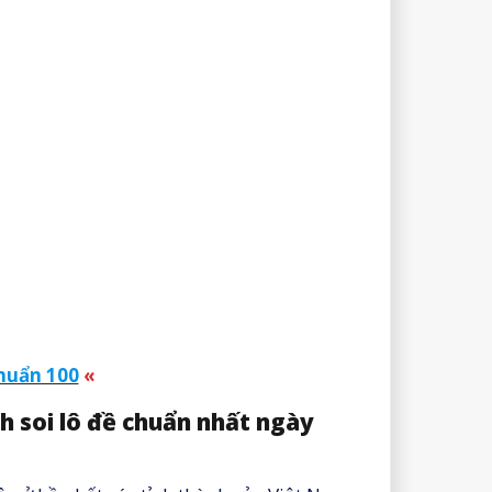
chuẩn 100
«
h soi lô đề chuẩn nhất ngày