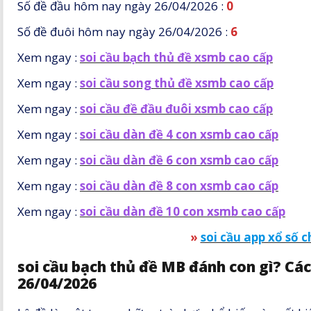
Số đề đầu hôm nay ngày 26/04/2026 :
0
Số đề đuôi hôm nay ngày 26/04/2026 :
6
Xem ngay :
soi cầu bạch thủ đề xsmb cao cấp
Xem ngay :
soi cầu song thủ đề xsmb cao cấp
Xem ngay :
soi cầu đề đầu đuôi xsmb cao cấp
Xem ngay :
soi cầu dàn đề 4 con xsmb cao cấp
Xem ngay :
soi cầu dàn đề 6 con xsmb cao cấp
Xem ngay :
soi cầu dàn đề 8 con xsmb cao cấp
Xem ngay :
soi cầu dàn đề 10 con xsmb cao cấp
»
soi cầu app xổ số 
soi cầu bạch thủ đề MB đánh con gì? Các
26/04/2026