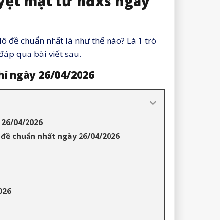
uyệt mật từ hđxs ngày
lô đề chuẩn nhất là như thế nào? Là 1 trò
 đáp qua bài viết sau.
hí ngày 26/04/2026
 26/04/2026
ô đề chuẩn nhất ngày 26/04/2026
026