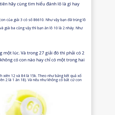
tiên hãy cùng tìm hiểu đánh lô là gì hay
con của giải 3 có số 86610. Như vậy bạn đã trúng lô
 và giải ba cũng vậy thì bạn ăn lô 10 là 2 nháy. Như
g một lúc. Và trong 27 giải đó thì phải có 2
không có con nào hay chỉ có một trong hai
 xiên 12 và 84 là 15k. Theo như bảng kết quả xổ
 xiên 2 là 1 ăn 18). Và nếu như không có bất cứ con