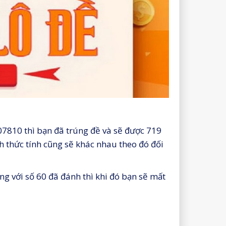
07810 thì bạn đã trúng đề và sẽ được 719
 thức tính cũng sẽ khác nhau theo đó đối
ng với số 60 đã đánh thì khi đó bạn sẽ mất