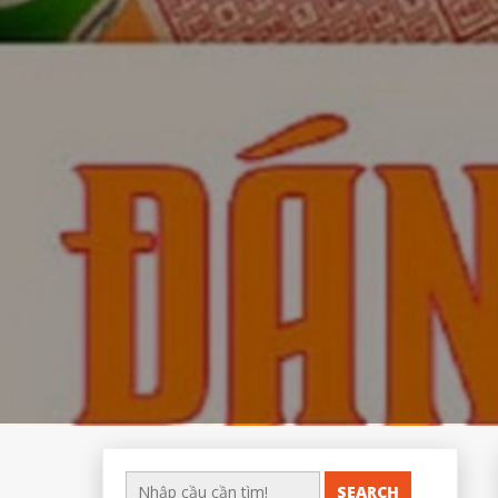
SEARCH