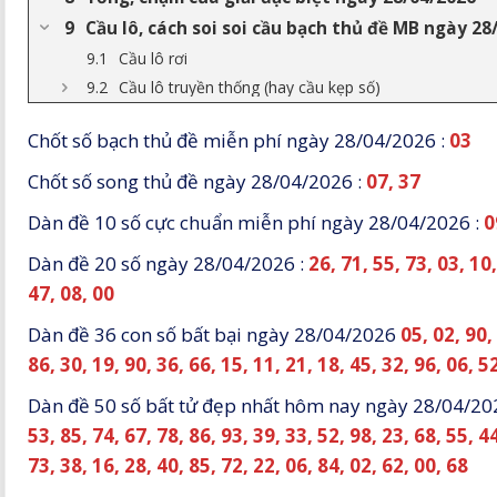
Cầu lô, cách soi soi cầu bạch thủ đề MB ngày 28
Cầu lô rơi
Cầu lô truyền thống (hay cầu kẹp số)
Chốt số bạch thủ đề miễn phí ngày 28/04/2026 :
03
Chốt số song thủ đề ngày 28/04/2026 :
07, 37
Dàn đề 10 số cực chuẩn miễn phí ngày 28/04/2026 :
0
Dàn đề 20 số ngày 28/04/2026 :
26, 71, 55, 73, 03, 10,
47, 08, 00
Dàn đề 36 con số bất bại ngày 28/04/2026
05, 02, 90,
86, 30, 19, 90, 36, 66, 15, 11, 21, 18, 45, 32, 96, 06, 5
Dàn đề 50 số bất tử đẹp nhất hôm nay ngày 28/04/20
53, 85, 74, 67, 78, 86, 93, 39, 33, 52, 98, 23, 68, 55, 44
73, 38, 16, 28, 40, 85, 72, 22, 06, 84, 02, 62, 00, 68