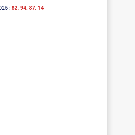
026 :
82, 94, 87, 14
p