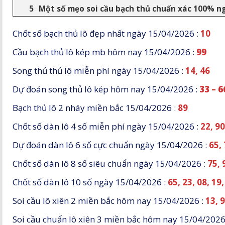
Một số mẹo soi cầu bạch thủ chuẩn xác 100% n
Chốt số bạch thủ lô đẹp nhất ngày 15/04/2026 :
10
Cầu bạch thủ lô kép mb hôm nay 15/04/2026 :
99
Song thủ thủ lô miễn phí ngày 15/04/2026 :
14, 46
Dự đoán song thủ lô kép hôm nay 15/04/2026 :
33 – 6
Bạch thủ lô 2 nháy miền bắc 15/04/2026 :
89
Chốt số dàn lô 4 số miễn phí ngày 15/04/2026 :
22, 90
Dự đoán dàn lô 6 số cực chuẩn ngày 15/04/2026 :
65, 
Chốt số dàn lô 8 số siêu chuẩn ngày 15/04/2026 :
75, 
Chốt số dàn lô 10 số ngày 15/04/2026 :
65, 23, 08, 19,
Soi cầu lô xiên 2 miền bắc hôm nay 15/04/2026 :
13, 
Soi cầu chuẩn lô xiên 3 miền bắc hôm nay 15/04/2026