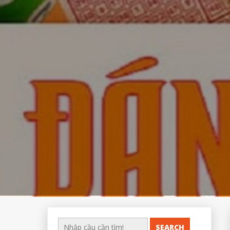
SEARCH