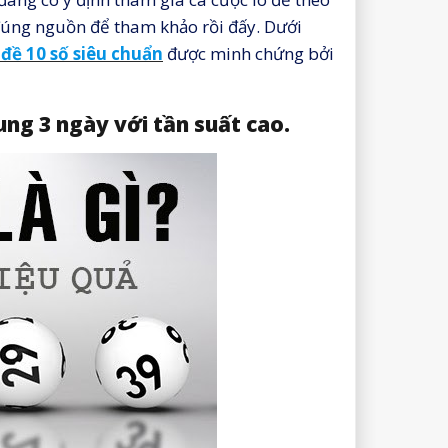
đúng nguồn để tham khảo rồi đấy. Dưới
 đề 10 số siêu chuẩn
được minh chứng bởi
ung 3 ngày với tần suất cao.