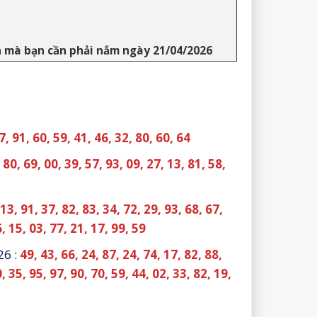
ẩn mà bạn cần phải nắm ngày 21/04/2026
7, 91, 60, 59, 41, 46, 32, 80, 60, 64
 80, 69, 00, 39, 57, 93, 09, 27, 13, 81, 58,
 13, 91, 37, 82, 83, 34, 72, 29, 93, 68, 67,
6, 15, 03, 77, 21, 17, 99, 59
26 :
49, 43, 66, 24, 87, 24, 74, 17, 82, 88,
, 35, 95, 97, 90, 70, 59, 44, 02, 33, 82, 19,