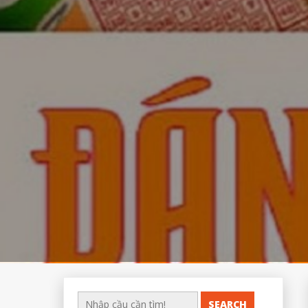
SEARCH