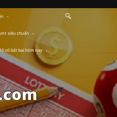
ẩn
xsmt siêu chuẩn
10 số bất bại hôm nay
.com