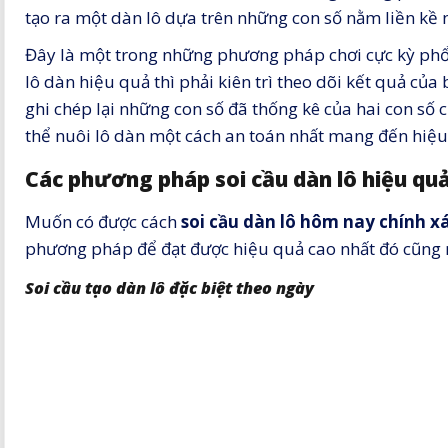
tạo ra một dàn lô dựa trên những con số nằm liền kề n
Đây là một trong những phương pháp chơi cực kỳ phổ
lô dàn hiệu quả thì phải kiên trì theo dõi kết quả củ
ghi chép lại những con số đã thống kê của hai con số c
thể nuôi lô dàn một cách an toán nhất mang đến hiệu
Các phương pháp soi cầu dàn lô hiệu qu
Muốn có được cách
soi cầu dàn lô hôm nay chính x
phương pháp để đạt được hiệu quả cao nhất đó cũng n
Soi cầu tạo dàn lô đặc biệt theo ngày