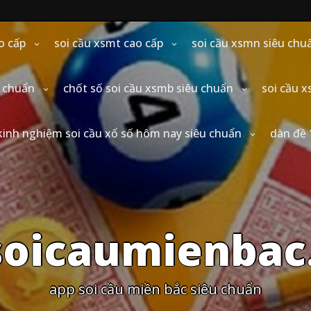
o cấp
soi cầu xsmt cao cấp
soi cầu xsmn siêu chu
u chuẩn
chốt số soi cầu xsmb siêu chuẩn
soi cầu 
kinh nghiệm soi cầu xổ số hôm nay siêu chuẩn
dàn đề 
soicaumienbac
app soi cầu miền bắc siêu chuẩn