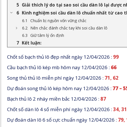
Giải thích lý do tại sao soi cầu dàn lô lại đượ
Kinh nghiệm soi cầu dàn lô chuẩn nhất từ cao 
Chuẩn bị nguồn vốn vững chắc
Nên chắc đánh chắc tay khi soi cầu dàn lô
Giữ tâm lý ổn định
Kết luận:
Chốt số bạch thủ lô đẹp nhất ngày 12/04/2026 :
99
Cầu bạch thủ lô kép mb hôm nay 12/04/2026 :
66
Song thủ thủ lô miễn phí ngày 12/04/2026 :
71, 62
Dự đoán song thủ lô kép hôm nay 12/04/2026 :
77 – 5
Bạch thủ lô 2 nháy miền bắc 12/04/2026 :
87
Chốt số dàn lô 4 số miễn phí ngày 12/04/2026 :
34, 31
Dự đoán dàn lô 6 số cực chuẩn ngày 12/04/2026 :
79, 