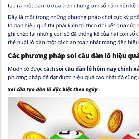
tạo ra một dàn lô dựa trên những con số nằm liền kề n
Đây là một trong những phương pháp chơi cực kỳ phổ
lô dàn hiệu quả thì phải kiên trì theo dõi kết quả củ
ghi chép lại những con số đã thống kê của hai con số c
thể nuôi lô dàn một cách an toán nhất mang đến hiệu
Các phương pháp soi cầu dàn lô hiệu qu
Muốn có được cách
soi cầu dàn lô hôm nay chính x
phương pháp để đạt được hiệu quả cao nhất đó cũng n
Soi cầu tạo dàn lô đặc biệt theo ngày