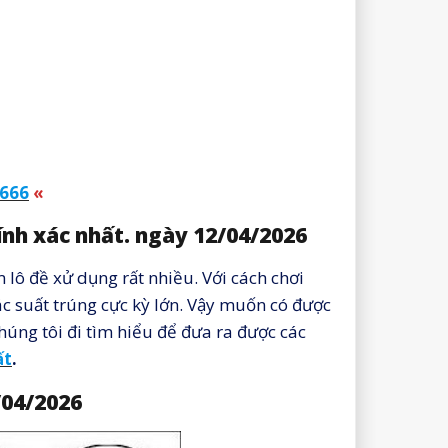
 666
«
ính xác nhất. ngày 12/04/2026
ô đề xử dụng rất nhiều. Với cách chơi
c suất trúng cực kỳ lớn. Vậy muốn có được
húng tôi đi tìm hiểu để đưa ra được các
ất
.
/04/2026