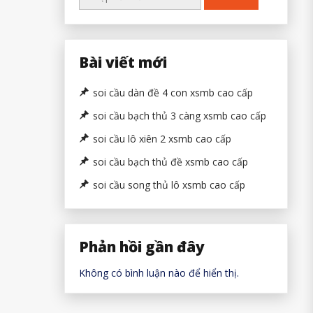
Bài viết mới
soi cầu dàn đề 4 con xsmb cao cấp
soi cầu bạch thủ 3 càng xsmb cao cấp
soi cầu lô xiên 2 xsmb cao cấp
soi cầu bạch thủ đề xsmb cao cấp
soi cầu song thủ lô xsmb cao cấp
Phản hồi gần đây
Không có bình luận nào để hiển thị.