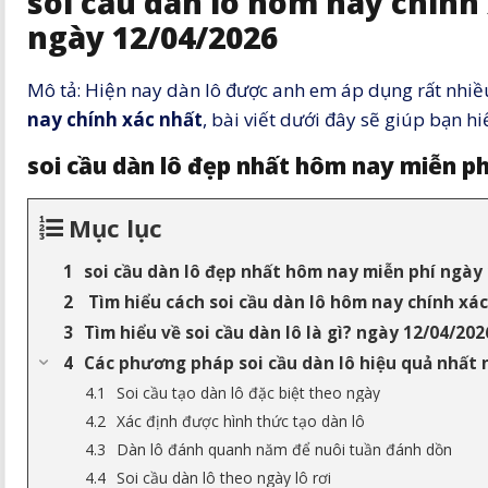
soi cầu dàn lô hôm nay chính
ngày 12/04/2026
Mô tả: Hiện nay dàn lô được anh em áp dụng rất nhiề
nay chính xác nhất
, bài viết dưới đây sẽ giúp bạn hi
soi cầu dàn lô đẹp nhất hôm nay miễn p
Mục lục
soi cầu dàn lô đẹp nhất hôm nay miễn phí ngày
Tìm hiểu cách soi cầu dàn lô hôm nay chính xác
Tìm hiểu về soi cầu dàn lô là gì? ngày 12/04/202
Các phương pháp soi cầu dàn lô hiệu quả nhất 
Soi cầu tạo dàn lô đặc biệt theo ngày
Xác định được hình thức tạo dàn lô
Dàn lô đánh quanh năm để nuôi tuần đánh dồn
Soi cầu dàn lô theo ngày lô rơi