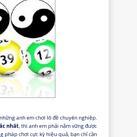
ới những anh em chơi lô đề chuyên nghiệp.
ác nhất
, thì anh em phải nắm vững được
 pháp chơi cực kỳ hiệu quả, bạn chỉ cần