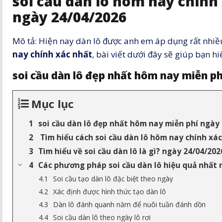
soi cầu dàn lô hôm nay chính
ngày 24/04/2026
Mô tả: Hiện nay dàn lô được anh em áp dụng rất nhiề
nay chính xác nhất
, bài viết dưới đây sẽ giúp bạn hi
soi cầu dàn lô đẹp nhất hôm nay miễn p
Mục lục
soi cầu dàn lô đẹp nhất hôm nay miễn phí ngày
Tìm hiểu cách soi cầu dàn lô hôm nay chính xác
Tìm hiểu về soi cầu dàn lô là gì? ngày 24/04/202
Các phương pháp soi cầu dàn lô hiệu quả nhất 
Soi cầu tạo dàn lô đặc biệt theo ngày
Xác định được hình thức tạo dàn lô
Dàn lô đánh quanh năm để nuôi tuần đánh dồn
Soi cầu dàn lô theo ngày lô rơi