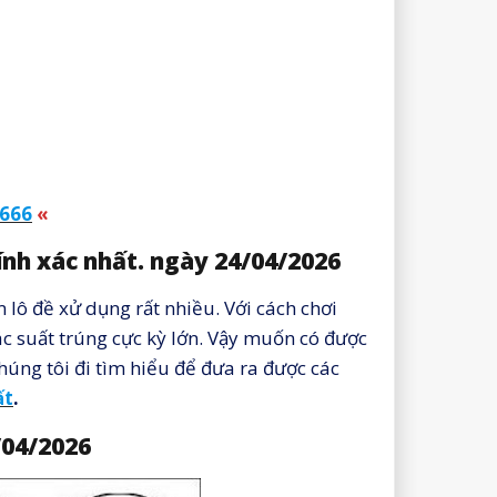
 666
«
ính xác nhất. ngày 24/04/2026
ô đề xử dụng rất nhiều. Với cách chơi
c suất trúng cực kỳ lớn. Vậy muốn có được
húng tôi đi tìm hiểu để đưa ra được các
ất
.
/04/2026