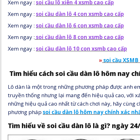
Xem ngay :
soi cầu lô xiên 4 xsmb cao cấp
Xem ngay :
soi cầu dàn lô 4 con xsmb cao cấp
Xem ngay :
soi cầu dàn lô 6 con xsmb cao cấp
Xem ngay :
soi cầu dàn lô 8 con xsmb cao cấp
Xem ngay :
soi cầu dàn lô 10 con xsmb cao cấp
»
soi cầu XSMB
Tìm hiểu cách soi cầu dàn lô hôm nay ch
Lô dàn là một trong những phương pháp được anh em l
truyền thống nhưng lại mang đến hiệu quả cao, với xá
những hiệu quả cao nhất từ cách chơi này, hãy cùng c
phương pháp
soi cầu dàn lô hôm nay chính xác nh
Tìm hiểu về soi cầu dàn lô là gì? ngày 24