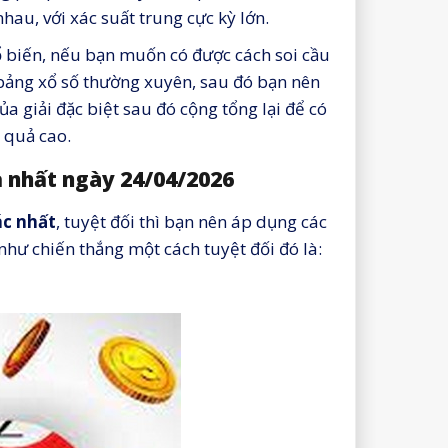
hau, với xác suất trung cực kỳ lớn.
 biến, nếu bạn muốn có được cách soi cầu
a bảng xổ số thường xuyên, sau đó bạn nên
ủa giải đặc biệt sau đó cộng tổng lại để có
 quả cao.
ả nhất ngày 24/04/2026
ác nhất
, tuyệt đối thì bạn nên áp dụng các
hư chiến thắng một cách tuyệt đối đó là: