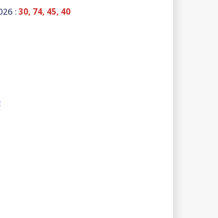
026 :
30, 74, 45, 40
p