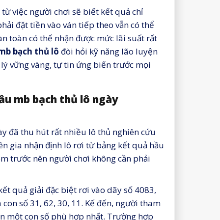
từ việc người chơi sẽ biết kết quả chỉ
ải đặt tiền vào ván tiếp theo vẫn có thể
àn toàn có thể nhận được mức lãi suất rất
 mb bạch thủ lô
đòi hỏi kỹ năng lão luyện
ý vững vàng, tự tin ứng biến trước mọi
cầu mb bạch thủ lô ngày
ày đã thu hút rất nhiều lô thủ nghiên cứu
n gia nhận định lô rơi từ bảng kết quả hầu
ôm trước nên người chơi không cần phải
ết quả giải đặc biệt rơi vào dãy số 4083,
 con số 31, 62, 30, 11. Kế đến, người tham
họn một con số phù hợp nhất. Trường hợp