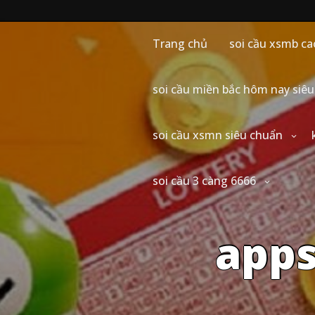
Skip
to
content
Trang chủ
soi cầu xsmb ca
soi cầu miền bắc hôm nay siê
soi cầu xsmn siêu chuẩn
soi cầu 3 càng 6666
app