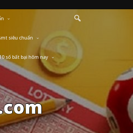
ẩn
xsmt siêu chuẩn
10 số bất bại hôm nay
.com