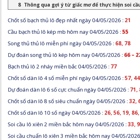
Thông qua gợi ý từ giấc mơ để thực hiện soi cầ
Chốt số bạch thủ lô đẹp nhất ngày 04/05/2026 :
21
Cầu bạch thủ lô kép mb hôm nay 04/05/2026 :
55
Song thủ thủ lô miễn phí ngày 04/05/2026 :
68, 78
Dự đoán song thủ lô kép hôm nay 04/05/2026 :
66 – 2
Bạch thủ lô 2 nháy miền bắc 04/05/2026 :
77
Chốt số dàn lô 4 số miễn phí ngày 04/05/2026 :
57, 44
Dự đoán dàn lô 6 số cực chuẩn ngày 04/05/2026 :
71, 
Chốt số dàn lô 8 số siêu chuẩn ngày 04/05/2026 :
32, 
Chốt số dàn lô 10 số ngày 04/05/2026 :
26, 56, 19, 86,
Soi cầu lô xiên 2 miền bắc hôm nay 04/05/2026 :
33, 
Soi cầu chuẩn lô xiên 3 miền bắc hôm nay 04/05/2026