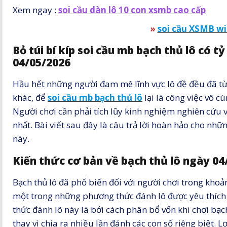
Xem ngay :
soi cầu dàn lô 10 con xsmb cao cấp
»
soi cầu XSMB w
Bỏ túi bí kíp soi cầu mb bạch thủ lô có t
04/05/2026
Hầu hết những người đam mê lĩnh vực lô đề đều đã từ
khác, để
soi cầu mb bạch thủ lô
lại là công việc vô 
Người chơi cần phải tích lũy kinh nghiệm nghiên cứu v
nhất. Bài viết sau đây là câu trả lời hoàn hảo cho nh
này.
Kiến thức cơ bản về bạch thủ lô ngày 04
Bạch thủ lô đã phổ biến đối với người chơi trong khoản
một trong những phương thức đánh lô được yêu thích
thức đánh lô này là bởi cách phân bổ vốn khi chơi bạ
thay vì chia ra nhiều lần đánh các con số riêng biệt. L