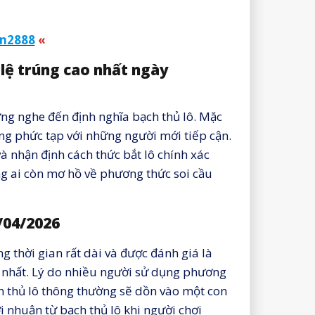
in2888
«
ỷ lệ trúng cao nhất ngày
ng nghe đến định nghĩa bạch thủ lô. Mặc
cùng phức tạp với những người mới tiếp cận.
à nhận định cách thức bắt lô chính xác
ững ai còn mơ hồ về phương thức soi cầu
/04/2026
g thời gian rất dài và được đánh giá là
 nhất. Lý do nhiều người sử dụng phương
ch thủ lô thông thường sẽ dồn vào một con
ợi nhuận từ bạch thủ lô khi người chơi