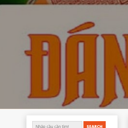
SEARCH