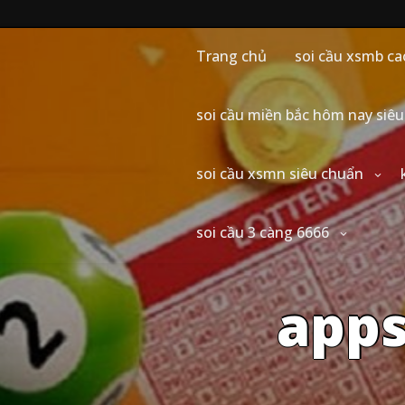
Skip
to
content
Trang chủ
soi cầu xsmb ca
soi cầu miền bắc hôm nay siê
soi cầu xsmn siêu chuẩn
soi cầu 3 càng 6666
app