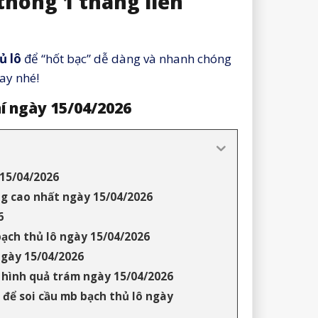
thông 1 tháng liền
ủ lô
để “hốt bạc” dễ dàng và nhanh chóng
gay nhé!
hí ngày 15/04/2026
 15/04/2026
úng cao nhất ngày 15/04/2026
6
bạch thủ lô ngày 15/04/2026
ngày 15/04/2026
 hình quả trám ngày 15/04/2026
để soi cầu mb bạch thủ lô ngày