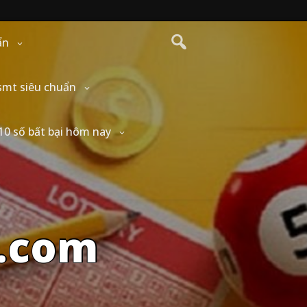
ẩn
xsmt siêu chuẩn
10 số bất bại hôm nay
.com