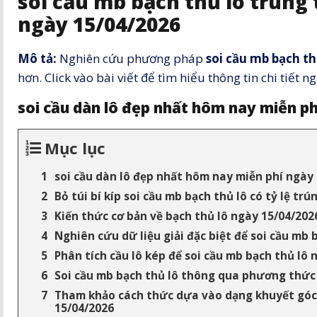
soi cầu mb bạch thủ lô trúng 
ngày 15/04/2026
Mô tả:
Nghiên cứu phương pháp
soi cầu mb bạch th
hơn. Click vào bài viết để tìm hiểu thông tin chi tiết n
soi cầu dàn lô đẹp nhất hôm nay miễn p
Mục lục
soi cầu dàn lô đẹp nhất hôm nay miễn phí ngày
Bỏ túi bí kíp soi cầu mb bạch thủ lô có tỷ lệ tr
Kiến thức cơ bản về bạch thủ lô ngày 15/04/202
Nghiên cứu dữ liệu giải đặc biệt để soi cầu mb 
Phân tích cầu lô kép để soi cầu mb bạch thủ lô 
Soi cầu mb bạch thủ lô thông qua phương thức
Tham khảo cách thức dựa vào dạng khuyết góc 
15/04/2026