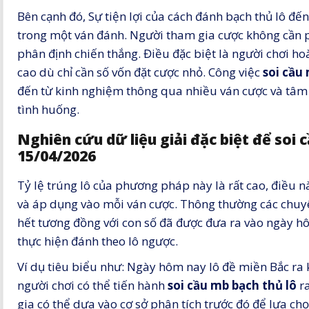
Bên cạnh đó, Sự tiện lợi của cách đánh bạch thủ lô đến 
trong một ván đánh. Người tham gia cược không cần ph
phân định chiến thắng. Điều đặc biệt là người chơi ho
cao dù chỉ cần số vốn đặt cược nhỏ. Công việc
soi cầu
đến từ kinh nghiệm thông qua nhiều ván cược và tâm l
tình huống.
Nghiên cứu dữ liệu giải đặc biệt để soi 
15/04/2026
Tỷ lệ trúng lô của phương pháp này là rất cao, điều n
và áp dụng vào mỗi ván cược. Thông thường các chuyê
hết tương đồng với con số đã được đưa ra vào ngày h
thực hiện đánh theo lô ngược.
Ví dụ tiêu biểu như: Ngày hôm nay lô đề miền Bắc ra k
người chơi có thể tiến hành
soi cầu mb bạch thủ lô
ra
gia có thể dựa vào cơ sở phân tích trước đó để lựa c