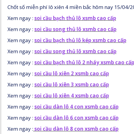
Chốt số miễn phí lô xiên 4 miền bắc hôm nay 15/04/2
Xem ngay :
soi cầu bạch thủ lô xsmb cao cấp
Xem ngay :
soi cầu song thủ lô xsmb cao cấp
Xem ngay :
soi cầu bạch thủ lô kép xsmb cao cấp
Xem ngay :
soi cầu song thủ lô xsmb cao cấp
Xem ngay :
soi cầu bạch thủ lô 2 nháy xsmb cao cấ
Xem ngay :
soi cầu lô xiên 2 xsmb cao cấp
Xem ngay :
soi cầu lô xiên 3 xsmb cao cấp
Xem ngay :
soi cầu lô xiên 4 xsmb cao cấp
Xem ngay :
soi cầu dàn lô 4 con xsmb cao cấp
Xem ngay :
soi cầu dàn lô 6 con xsmb cao cấp
Xem ngay :
soi cầu dàn lô 8 con xsmb cao cấp