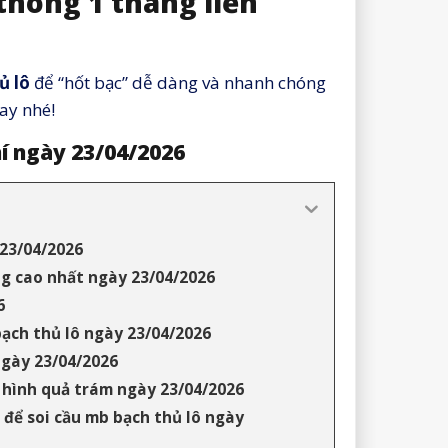
thông 1 tháng liền
ủ lô
để “hốt bạc” dễ dàng và nhanh chóng
gay nhé!
hí ngày 23/04/2026
 23/04/2026
úng cao nhất ngày 23/04/2026
6
bạch thủ lô ngày 23/04/2026
ngày 23/04/2026
 hình quả trám ngày 23/04/2026
để soi cầu mb bạch thủ lô ngày