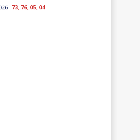
026 :
73, 76, 05, 04
p