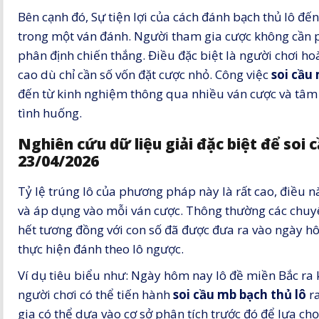
Bên cạnh đó, Sự tiện lợi của cách đánh bạch thủ lô đến 
trong một ván đánh. Người tham gia cược không cần ph
phân định chiến thắng. Điều đặc biệt là người chơi ho
cao dù chỉ cần số vốn đặt cược nhỏ. Công việc
soi cầu
đến từ kinh nghiệm thông qua nhiều ván cược và tâm l
tình huống.
Nghiên cứu dữ liệu giải đặc biệt để soi 
23/04/2026
Tỷ lệ trúng lô của phương pháp này là rất cao, điều n
và áp dụng vào mỗi ván cược. Thông thường các chuyê
hết tương đồng với con số đã được đưa ra vào ngày h
thực hiện đánh theo lô ngược.
Ví dụ tiêu biểu như: Ngày hôm nay lô đề miền Bắc ra k
người chơi có thể tiến hành
soi cầu mb bạch thủ lô
ra
gia có thể dựa vào cơ sở phân tích trước đó để lựa c