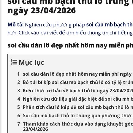
soi cầu mb bạch thủ lô trúng 
ngày 23/04/2026
Mô tả:
Nghiên cứu phương pháp
soi cầu mb bạch th
hơn. Click vào bài viết để tìm hiểu thông tin chi tiết n
soi cầu dàn lô đẹp nhất hôm nay miễn p
Mục lục
soi cầu dàn lô đẹp nhất hôm nay miễn phí ngày
Bỏ túi bí kíp soi cầu mb bạch thủ lô có tỷ lệ tr
Kiến thức cơ bản về bạch thủ lô ngày 23/04/202
Nghiên cứu dữ liệu giải đặc biệt để soi cầu mb 
Phân tích cầu lô kép để soi cầu mb bạch thủ lô 
Soi cầu mb bạch thủ lô thông qua phương thức
Tham khảo cách thức dựa vào dạng khuyết góc 
23/04/2026