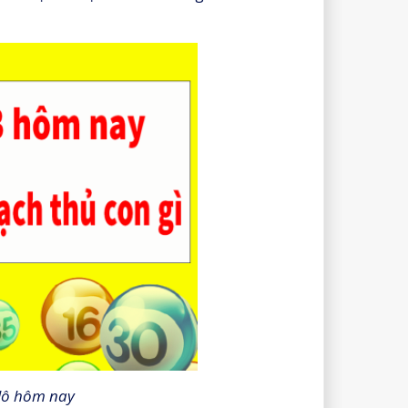
 lô hôm nay