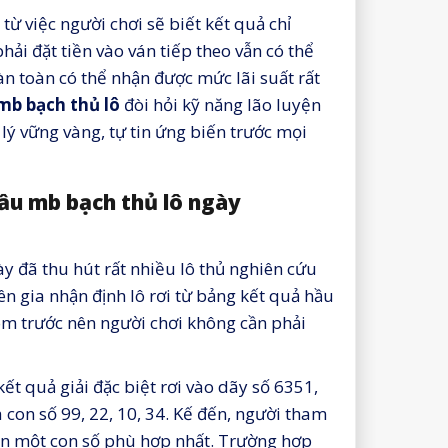
từ việc người chơi sẽ biết kết quả chỉ
ải đặt tiền vào ván tiếp theo vẫn có thể
àn toàn có thể nhận được mức lãi suất rất
 mb bạch thủ lô
đòi hỏi kỹ năng lão luyện
ý vững vàng, tự tin ứng biến trước mọi
cầu mb bạch thủ lô ngày
ày đã thu hút rất nhiều lô thủ nghiên cứu
n gia nhận định lô rơi từ bảng kết quả hầu
ôm trước nên người chơi không cần phải
ết quả giải đặc biệt rơi vào dãy số 6351,
 con số 99, 22, 10, 34. Kế đến, người tham
họn một con số phù hợp nhất. Trường hợp