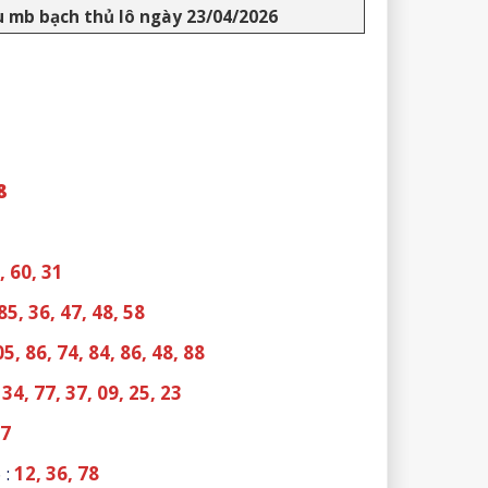
u mb bạch thủ lô ngày 23/04/2026
8
, 60, 31
85, 36, 47, 48, 58
05, 86, 74, 84, 86, 48, 88
 34, 77, 37, 09, 25, 23
57
 :
12, 36, 78