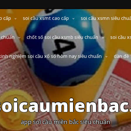
o cấp
soi cầu xsmt cao cấp
soi cầu xsmn siêu chu
u chuẩn
chốt số soi cầu xsmb siêu chuẩn
soi cầu 
kinh nghiệm soi cầu xổ số hôm nay siêu chuẩn
dàn đề 
soicaumienbac
app soi cầu miền bắc siêu chuẩn