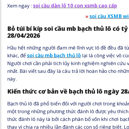
Xem ngay :
soi cầu dàn lô 10 con xsmb cao cấp
»
soi cầu XSMB w
Bỏ túi bí kíp soi cầu mb bạch thủ lô có t
28/04/2026
Hầu hết những người đam mê lĩnh vực lô đề đều đã từ
khác, để
soi cầu mb bạch thủ lô
lại là công việc vô 
Người chơi cần phải tích lũy kinh nghiệm nghiên cứu v
nhất. Bài viết sau đây là câu trả lời hoàn hảo cho nh
này.
Kiến thức cơ bản về bạch thủ lô ngày 28
Bạch thủ lô đã phổ biến đối với người chơi trong khoản
một trong những phương thức đánh lô được yêu thích
thức đánh lô này là bởi cách phân bổ vốn khi chơi bạ
thay vì chia ra nhiều lần đánh các con số riêng biệt. L