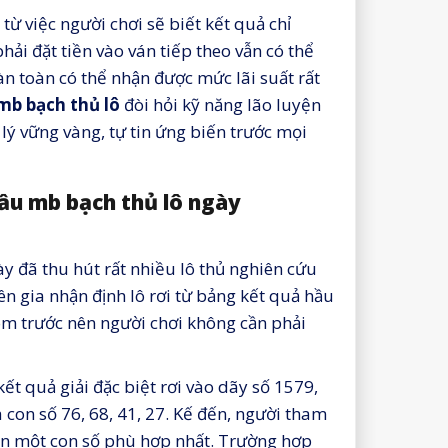
từ việc người chơi sẽ biết kết quả chỉ
ải đặt tiền vào ván tiếp theo vẫn có thể
àn toàn có thể nhận được mức lãi suất rất
 mb bạch thủ lô
đòi hỏi kỹ năng lão luyện
ý vững vàng, tự tin ứng biến trước mọi
cầu mb bạch thủ lô ngày
ày đã thu hút rất nhiều lô thủ nghiên cứu
n gia nhận định lô rơi từ bảng kết quả hầu
ôm trước nên người chơi không cần phải
ết quả giải đặc biệt rơi vào dãy số 1579,
 con số 76, 68, 41, 27. Kế đến, người tham
họn một con số phù hợp nhất. Trường hợp