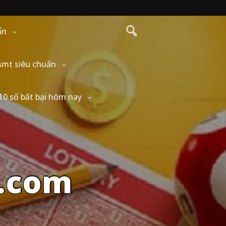
ẩn
xsmt siêu chuẩn
10 số bất bại hôm nay
.com