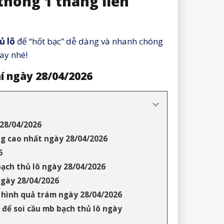
thông 1 tháng liền
ủ lô
để “hốt bạc” dễ dàng và nhanh chóng
gay nhé!
hí ngày 28/04/2026
 28/04/2026
úng cao nhất ngày 28/04/2026
6
bạch thủ lô ngày 28/04/2026
ngày 28/04/2026
 hình quả trám ngày 28/04/2026
để soi cầu mb bạch thủ lô ngày