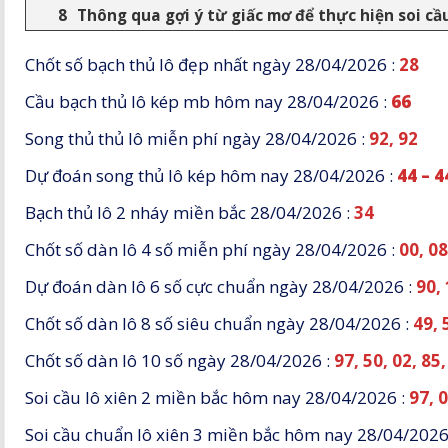
Thông qua gợi ý từ giấc mơ để thực hiện soi cầ
Chốt số bạch thủ lô đẹp nhất ngày 28/04/2026 :
28
Cầu bạch thủ lô kép mb hôm nay 28/04/2026 :
66
Song thủ thủ lô miễn phí ngày 28/04/2026 :
92, 92
Dự đoán song thủ lô kép hôm nay 28/04/2026 :
44 – 4
Bạch thủ lô 2 nháy miền bắc 28/04/2026 :
34
Chốt số dàn lô 4 số miễn phí ngày 28/04/2026 :
00, 08
Dự đoán dàn lô 6 số cực chuẩn ngày 28/04/2026 :
90, 
Chốt số dàn lô 8 số siêu chuẩn ngày 28/04/2026 :
49, 
Chốt số dàn lô 10 số ngày 28/04/2026 :
97, 50, 02, 85,
Soi cầu lô xiên 2 miền bắc hôm nay 28/04/2026 :
97, 
Soi cầu chuẩn lô xiên 3 miền bắc hôm nay 28/04/2026