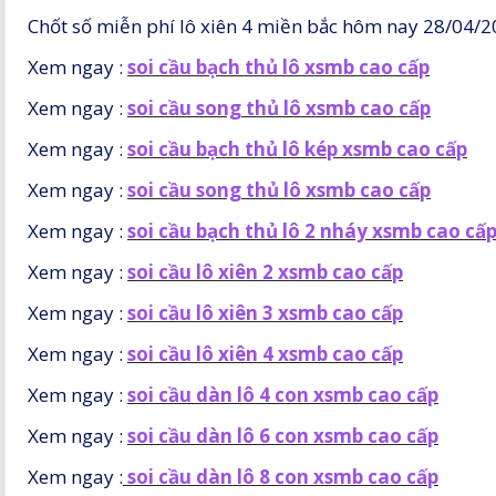
Chốt số miễn phí lô xiên 4 miền bắc hôm nay 28/04/2
Xem ngay :
soi cầu bạch thủ lô xsmb cao cấp
Xem ngay :
soi cầu song thủ lô xsmb cao cấp
Xem ngay :
soi cầu bạch thủ lô kép xsmb cao cấp
Xem ngay :
soi cầu song thủ lô xsmb cao cấp
Xem ngay :
soi cầu bạch thủ lô 2 nháy xsmb cao cấ
Xem ngay :
soi cầu lô xiên 2 xsmb cao cấp
Xem ngay :
soi cầu lô xiên 3 xsmb cao cấp
Xem ngay :
soi cầu lô xiên 4 xsmb cao cấp
Xem ngay :
soi cầu dàn lô 4 con xsmb cao cấp
Xem ngay :
soi cầu dàn lô 6 con xsmb cao cấp
Xem ngay :
soi cầu dàn lô 8 con xsmb cao cấp