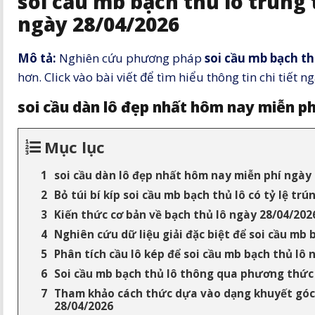
soi cầu mb bạch thủ lô trúng 
ngày 28/04/2026
Mô tả:
Nghiên cứu phương pháp
soi cầu mb bạch th
hơn. Click vào bài viết để tìm hiểu thông tin chi tiết n
soi cầu dàn lô đẹp nhất hôm nay miễn p
Mục lục
soi cầu dàn lô đẹp nhất hôm nay miễn phí ngày
Bỏ túi bí kíp soi cầu mb bạch thủ lô có tỷ lệ tr
Kiến thức cơ bản về bạch thủ lô ngày 28/04/202
Nghiên cứu dữ liệu giải đặc biệt để soi cầu mb 
Phân tích cầu lô kép để soi cầu mb bạch thủ lô 
Soi cầu mb bạch thủ lô thông qua phương thức
Tham khảo cách thức dựa vào dạng khuyết góc 
28/04/2026