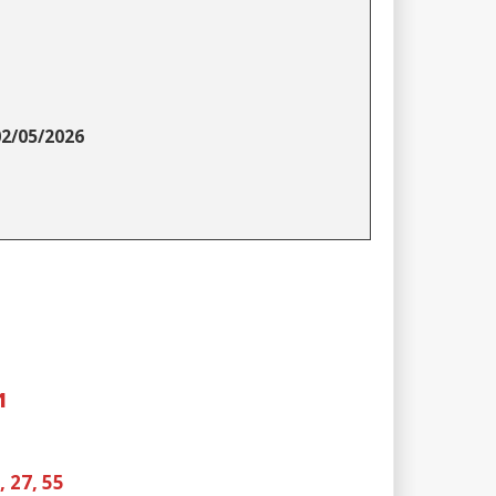
02/05/2026
1
, 27, 55