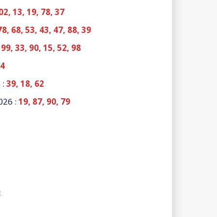
02, 13, 19, 78, 37
78, 68, 53, 43, 47, 88, 39
 99, 33, 90, 15, 52, 98
24
 :
39, 18, 62
026 :
19, 87, 90, 79
p