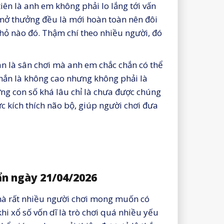
tiên là anh em không phải lo lắng tới vấn
n mở thưởng đều là mới hoàn toàn nên đôi
nhỏ nào đó. Thậm chí theo nhiều người, đó
àn là sân chơi mà anh em chắc chắn có thể
chắn là không cao nhưng không phải là
ững con số khá lâu chỉ là chưa được chúng
c kích thích não bộ, giúp người chơi đưa
ẩn ngày 21/04/2026
mà rất nhiều người chơi mong muốn có
hi xổ số vốn dĩ là trò chơi quá nhiều yếu