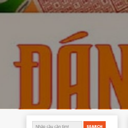
SEARCH