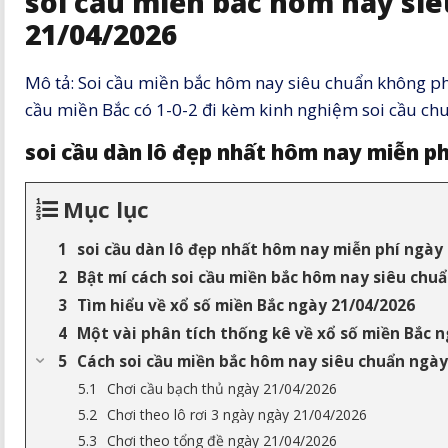
soi cầu miền bắc hôm nay si
21/04/2026
Mô tả: Soi cầu miền bắc hôm nay siêu chuẩn không phải
cầu miền Bắc có 1-0-2 đi kèm kinh nghiệm soi cầu ch
soi cầu dàn lô đẹp nhất hôm nay miễn p
Mục lục
soi cầu dàn lô đẹp nhất hôm nay miễn phí ngày
Bật mí cách soi cầu miền bắc hôm nay siêu chu
Tìm hiểu về xổ số miền Bắc ngày 21/04/2026
Một vài phân tích thống kê về xổ số miền Bắc 
Cách soi cầu miền bắc hôm nay siêu chuẩn ngày
Chơi cầu bạch thủ ngày 21/04/2026
Chơi theo lô rơi 3 ngày ngày 21/04/2026
Chơi theo tổng đề ngày 21/04/2026