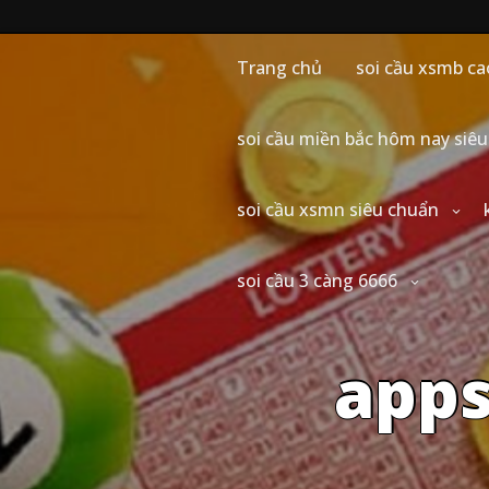
Skip
to
content
Trang chủ
soi cầu xsmb ca
soi cầu miền bắc hôm nay siê
soi cầu xsmn siêu chuẩn
soi cầu 3 càng 6666
app