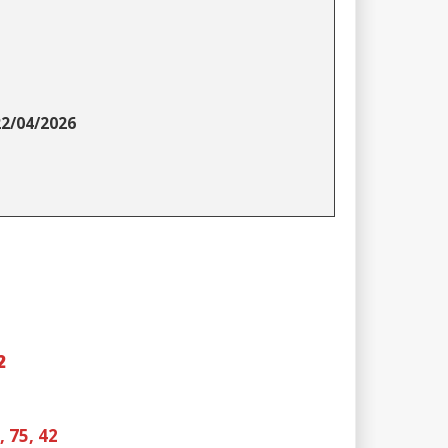
22/04/2026
2
, 75, 42