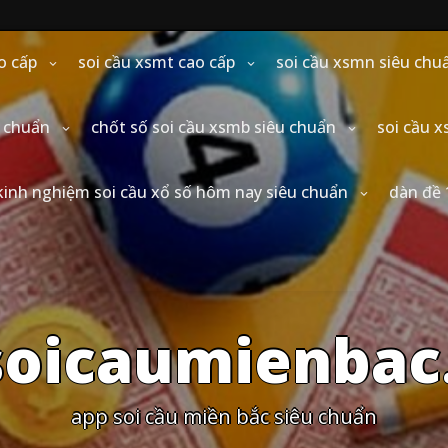
o cấp
soi cầu xsmt cao cấp
soi cầu xsmn siêu chu
u chuẩn
chốt số soi cầu xsmb siêu chuẩn
soi cầu 
kinh nghiệm soi cầu xổ số hôm nay siêu chuẩn
dàn đề 
soicaumienbac
app soi cầu miền bắc siêu chuẩn