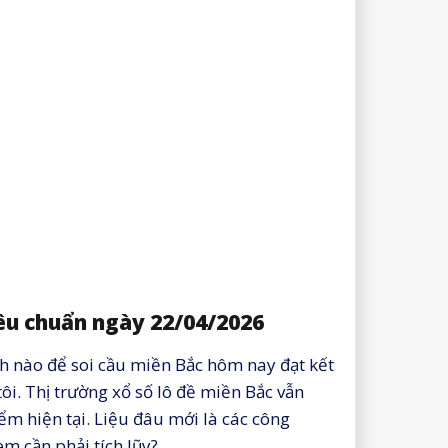
iêu chuẩn ngày 22/04/2026
h nào để soi cầu miền Bắc hôm nay đạt kết
tôi. Thị trường xổ số lô đề miền Bắc vẫn
iểm hiện tại. Liệu đâu mới là các công
m cần phải tích lũy?