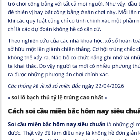
trò chơi công bằng với tất cả mọi người. Như vậy, đầu 
đề thiên vị hay bất công bằng ở sân chơi này. Mỗi lầ
khi các quy luật cũng chỉ có tính chính xác một phần 
chỉ là các dự đoán không hề có căn cứ.
Theo nghiên cứu của các nhà khoa học, xổ số hoàn to
sở hữu một lần giành chiến thắng. Cơ hội trúng chắc 
không thể xảy ra. Não bộ có chức năng ghi nhớ lại nh
ta khai thác. Do vậy người ta mới có nhiều phương thứ
ra được những phương án chơi chính xác.
Các thống kê về xổ số miền Bắc
ngày 22/04/2026
»
soi lô bạch thủ tỷ lệ trúng cao nhất
«
Cách soi cầu miền bắc hôm nay siêu chu
Soi cầu miền bắc hôm nay siêu chuẩn
là những gì 
được. Thật vậy để làm điều này là không hề đơn giản k