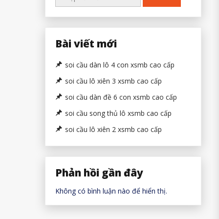
Bài viết mới
soi cầu dàn lô 4 con xsmb cao cấp
soi cầu lô xiên 3 xsmb cao cấp
soi cầu dàn đề 6 con xsmb cao cấp
soi cầu song thủ lô xsmb cao cấp
soi cầu lô xiên 2 xsmb cao cấp
Phản hồi gần đây
Không có bình luận nào để hiển thị.