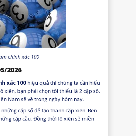
nam chính xác 100
05/2026
nh xác 100
hiệu quả thì chúng ta cần hiểu
 xiên, bạn phải chọn tối thiểu là 2 cặp số.
miền Nam sẽ về trong ngày hôm nay.
 những cặp số để tạo thành cặp xiên. Bên
hững cặp cầu. Đồng thời lô xiên sẽ miền