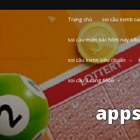
Skip
to
content
Trang chủ
soi cầu xsmb ca
soi cầu miền bắc hôm nay siê
soi cầu xsmn siêu chuẩn
soi cầu 3 càng 6666
app