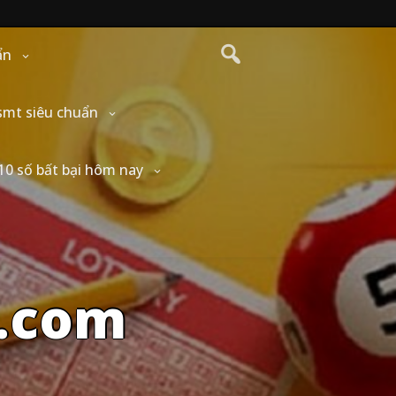
ẩn
xsmt siêu chuẩn
10 số bất bại hôm nay
.com