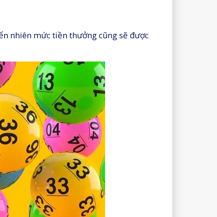
Hiển nhiên mức tiền thưởng cũng sẽ được