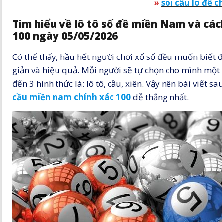
»
soi cầu lô đề 
Tìm hiểu về lô tô số đề miền Nam và các
100 ngày 05/05/2026
Có thể thấy, hầu hết người chơi xổ số đều muốn biết
giản và hiệu quả. Mỗi người sẽ tự chọn cho mình một 
đến 3 hình thức là: lô tô, cầu, xiên. Vậy nên bài viế
cầu miền nam chính xác 100
dễ thắng nhất.