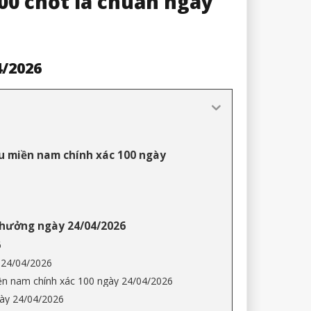
00 chốt là chuẩn ngày
4/2026
ầu miền nam chính xác 100 ngày
thưởng ngày 24/04/2026
6
y 24/04/2026
ền nam chính xác 100 ngày 24/04/2026
gày 24/04/2026