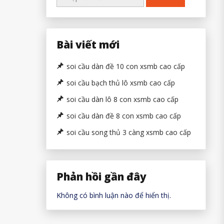
Bài viết mới
soi cầu dàn đề 10 con xsmb cao cấp
soi cầu bạch thủ lô xsmb cao cấp
soi cầu dàn lô 8 con xsmb cao cấp
soi cầu dàn đề 8 con xsmb cao cấp
soi cầu song thủ 3 càng xsmb cao cấp
Phản hồi gần đây
Không có bình luận nào để hiển thị.