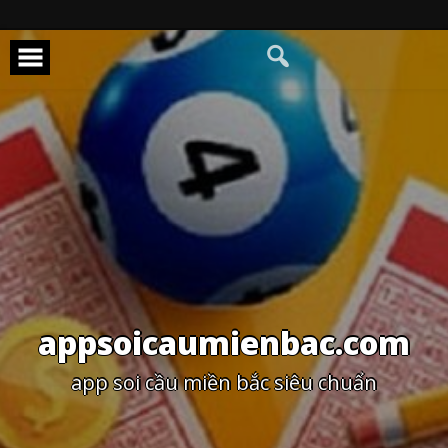
Skip
to
content
appsoicaumienbac.com
app soi cầu miền bắc siêu chuẩn