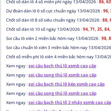
Chốt số dàn lô 4 số miễn phí ngày 13/04/2026 :
86, 63
Dự đoán dàn lô 6 số cực chuẩn ngày 13/04/2026 :
96, 
Chốt số dàn lô 8 số siêu chuẩn ngày 13/04/2026 :
88, 
Chốt số dàn lô 10 số ngày 13/04/2026 :
94, 71, 25, 84,
Soi cầu lô xiên 2 miền bắc hôm nay 13/04/2026 :
98, 
Soi cầu chuẩn lô xiên 3 miền bắc hôm nay 13/04/2026
Chốt số miễn phí lô xiên 4 miền bắc hôm nay 13/04/2
Xem ngay :
soi cầu bạch thủ lô xsmb cao cấp
Xem ngay :
soi cầu song thủ lô xsmb cao cấp
Xem ngay :
soi cầu bạch thủ lô kép xsmb cao cấp
Xem ngay :
soi cầu song thủ lô xsmb cao cấp
Xem ngay :
soi cầu bạch thủ lô 2 nháy xsmb cao cấ