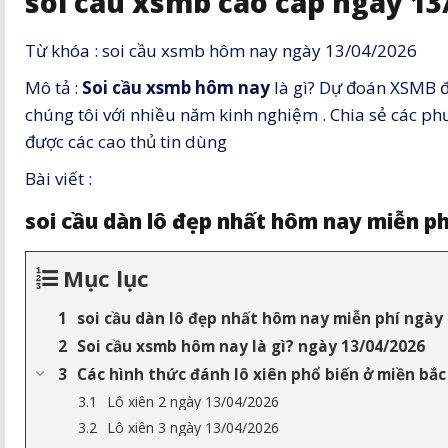
soi cầu xsmb cao cấp ngày 13
Từ khóa : soi cầu xsmb hôm nay ngày 13/04/2026
Mô tả :
Soi cầu xsmb hôm nay
là gì? Dự đoán XSMB đ
chúng tôi với nhiều năm kinh nghiệm . Chia sẻ các 
được các cao thủ tin dùng
Bài viết :
soi cầu dàn lô đẹp nhất hôm nay miễn p
Mục lục
soi cầu dàn lô đẹp nhất hôm nay miễn phí ngày
Soi cầu xsmb hôm nay là gì? ngày 13/04/2026
Các hình thức đánh lô xiên phổ biến ở miền bắc
Lô xiên 2 ngày 13/04/2026
Lô xiên 3 ngày 13/04/2026