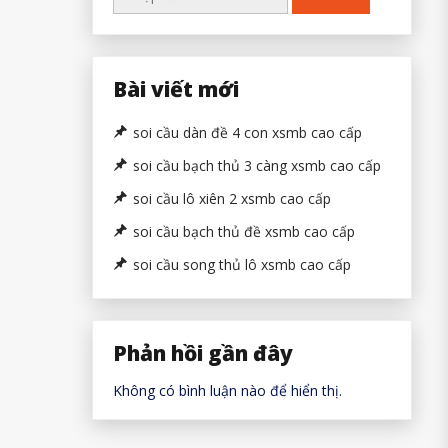
Bài viết mới
soi cầu dàn đề 4 con xsmb cao cấp
soi cầu bạch thủ 3 càng xsmb cao cấp
soi cầu lô xiên 2 xsmb cao cấp
soi cầu bạch thủ đề xsmb cao cấp
soi cầu song thủ lô xsmb cao cấp
Phản hồi gần đây
Không có bình luận nào để hiển thị.