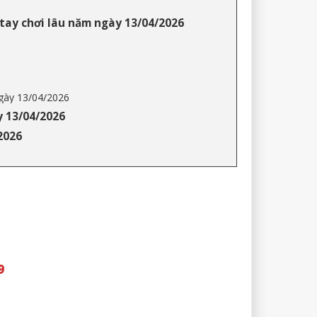
tay chơi lâu năm ngày 13/04/2026
 ngày 13/04/2026
y 13/04/2026
2026
9