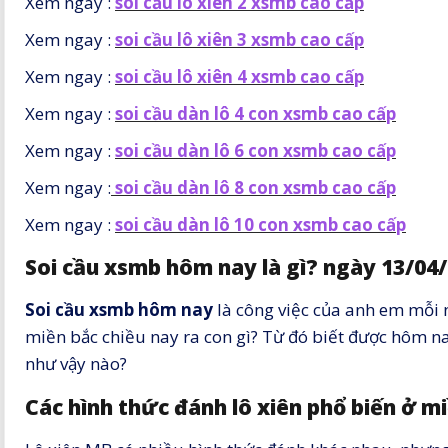
Xem ngay :
soi cầu lô xiên 2 xsmb cao cấp
Xem ngay :
soi cầu lô xiên 3 xsmb cao cấp
Xem ngay :
soi cầu lô xiên 4 xsmb cao cấp
Xem ngay :
soi cầu dàn lô 4 con xsmb cao cấp
Xem ngay :
soi cầu dàn lô 6 con xsmb cao cấp
Xem ngay :
soi cầu dàn lô 8 con xsmb cao cấp
Xem ngay :
soi cầu dàn lô 10 con xsmb cao cấp
Soi cầu xsmb hôm nay là gì? ngày 13/04
Soi cầu xsmb hôm nay
là công việc của anh em mỗi 
miền bắc chiều nay ra con gì? Từ đó biết được hôm na
như vậy nào?
Các hình thức đánh lô xiên phổ biến ở m