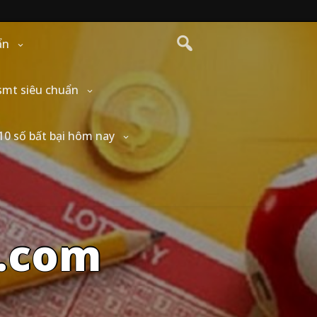
ẩn
xsmt siêu chuẩn
10 số bất bại hôm nay
.com