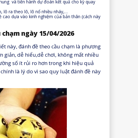
 chung và tiến hành dự đoán kết quả cho kỳ quay
 lô ra theo lô, lô nổ nhiều nháy,…
ề cao dựa vào kinh nghiệm của bản thân (cách này
u chạm ngày 15/04/2026
iết này, đánh đề theo cầu chạm là phương
ơn giản, dễ hiểu,dễ chơi, không mất nhiều
ường số ít rủi ro hơn trong khi hiệu quả
hính là lý do vì sao quy luật đánh đề này