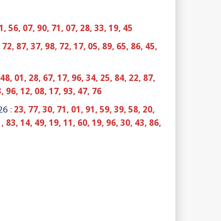
1, 56, 07, 90, 71, 07, 28, 33, 19, 45
 72, 87, 37, 98, 72, 17, 05, 89, 65, 86, 45,
 48, 01, 28, 67, 17, 96, 34, 25, 84, 22, 87,
3, 96, 12, 08, 17, 93, 47, 76
26 :
23, 77, 30, 71, 01, 91, 59, 39, 58, 20,
, 83, 14, 49, 19, 11, 60, 19, 96, 30, 43, 86,