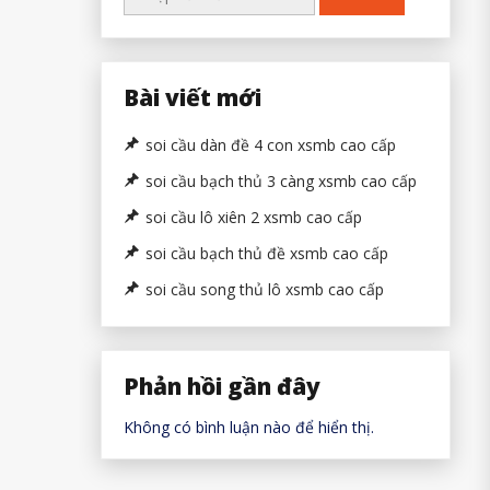
Bài viết mới
soi cầu dàn đề 4 con xsmb cao cấp
soi cầu bạch thủ 3 càng xsmb cao cấp
soi cầu lô xiên 2 xsmb cao cấp
soi cầu bạch thủ đề xsmb cao cấp
soi cầu song thủ lô xsmb cao cấp
Phản hồi gần đây
Không có bình luận nào để hiển thị.