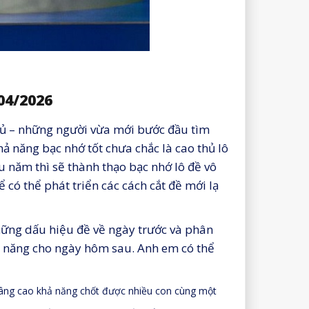
04/2026
thủ – những người vừa mới bước đầu tìm
ả năng bạc nhớ tốt chưa chắc là cao thủ lô
 năm thì sẽ thành thạo bạc nhớ lô đề vô
 có thể phát triển các cách cắt đề mới lạ
những dấu hiệu đề về ngày trước và phân
ềm năng cho ngày hôm sau. Anh em có thể
nâng cao khả năng chốt được nhiều con cùng một