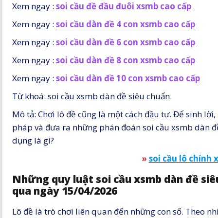
Xem ngay :
soi cầu đề đầu đuôi xsmb cao cấp
Xem ngay :
soi cầu dàn đề 4 con xsmb cao cấp
Xem ngay :
soi cầu dàn đề 6 con xsmb cao cấp
Xem ngay :
soi cầu dàn đề 8 con xsmb cao cấp
Xem ngay :
soi cầu dàn đề 10 con xsmb cao cấp
Từ khoá: soi cầu xsmb dàn đề siêu chuẩn.
Mô tả: Chơi lô đề cũng là một cách đầu tư. Để sinh l
pháp và đưa ra những phán đoán soi cầu xsmb dàn đề
dụng là gì?
»
soi cầu lô chính 
Những quy luật soi cầu xsmb dàn đề si
qua ngày 15/04/2026
Lô đề là trò chơi liên quan đến những con số. Theo nh