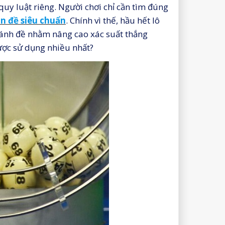
uy luật riêng. Người chơi chỉ cần tìm đúng
n đề siêu chuẩn
. Chính vì thế, hầu hết lô
đánh đề nhằm nâng cao xác suất thắng
được sử dụng nhiều nhất?