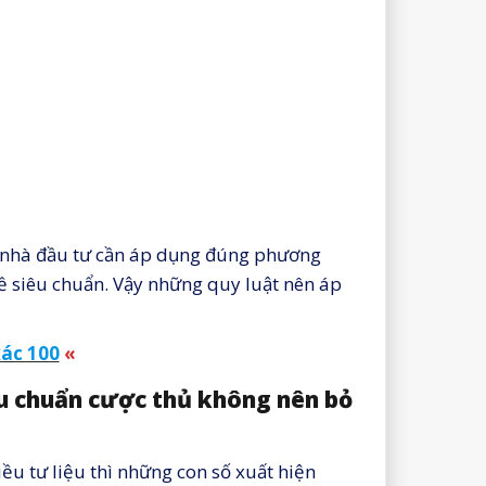
ời, nhà đầu tư cần áp dụng đúng phương
 siêu chuẩn. Vậy những quy luật nên áp
xác 100
«
êu chuẩn cược thủ không nên bỏ
iều tư liệu thì những con số xuất hiện