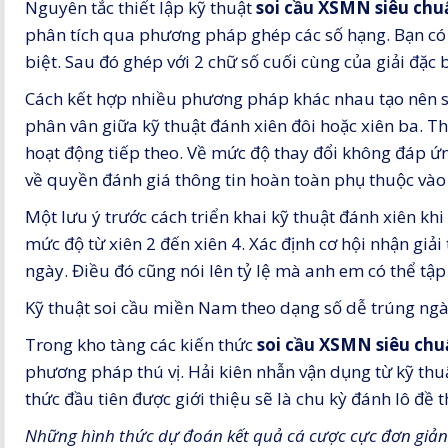
Nguyên tắc thiết lập kỹ thuật
soi cầu XSMN siêu chu
phân tích qua phương pháp ghép các số hạng. Bạn có t
biệt. Sau đó ghép với 2 chữ số cuối cùng của giải đặc b
Cách kết hợp nhiều phương pháp khác nhau tạo nên s
phân vân giữa kỹ thuật đánh xiên đôi hoặc xiên ba. Th
hoạt động tiếp theo. Về mức độ thay đổi không đáp ứn
về quyền đánh giá thông tin hoàn toàn phụ thuộc vào
Một lưu ý trước cách triển khai kỹ thuật đánh xiên khi
mức độ từ xiên 2 đến xiên 4. Xác định cơ hội nhận giả
ngày. Điều đó cũng nói lên tỷ lệ mà anh em có thể tập
Kỹ thuật soi cầu miền Nam theo dạng số dễ trúng ng
Trong kho tàng các kiến thức
soi cầu XSMN siêu chu
phương pháp thú vị. Hải kiên nhẫn vận dụng từ kỹ thu
thức đầu tiên được giới thiệu sẽ là chu kỳ đánh lô đề t
Những hình thức dự đoán kết quả cá cược cực đơn giản