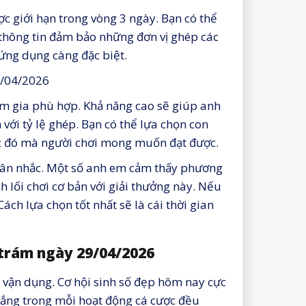
c giới hạn trong vòng 3 ngày. Bạn có thể
t thông tin đảm bảo những đơn vị ghép các
 ứng dụng càng đặc biệt.
/04/2026
ham gia phù hợp. Khả năng cao sẽ giúp anh
với tỷ lệ ghép. Bạn có thể lựa chọn con
ớc đó mà người chơi mong muốn đạt được.
c cân nhắc. Một số anh em cảm thấy phương
h lối chơi cơ bản với giải thưởng này. Nếu
ch lựa chọn tốt nhất sẽ là cái thời gian
 trám ngày 29/04/2026
à vận dụng. Cơ hội sinh số đẹp hôm nay cực
hắng trong mỗi hoạt động cá cược đều