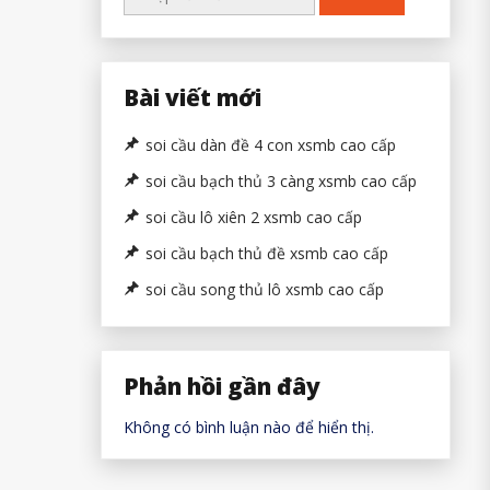
Bài viết mới
soi cầu dàn đề 4 con xsmb cao cấp
soi cầu bạch thủ 3 càng xsmb cao cấp
soi cầu lô xiên 2 xsmb cao cấp
soi cầu bạch thủ đề xsmb cao cấp
soi cầu song thủ lô xsmb cao cấp
Phản hồi gần đây
Không có bình luận nào để hiển thị.