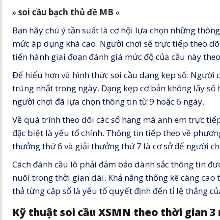
»
soi cầu bạch thủ đề MB
«
Bạn hãy chú ý tần suất là cơ hội lựa chọn những thông
mức áp dụng khá cao. Người chơi sẽ trực tiếp theo dõ
tiến hành giai đoạn đánh giá mức độ của cầu này theo
Để hiểu hơn và hình thức soi cầu dạng kẹp số. Người 
trúng nhất trong ngày. Dạng kẹp cơ bản không lấy số h
người chơi đã lựa chọn thông tin từ 9 hoặc 6 ngày.
Về quá trình theo dõi các số hạng mà anh em trực tiếp 
đặc biệt là yếu tố chính. Thông tin tiếp theo về phư
thưởng thứ 6 và giải thưởng thứ 7 là cơ sở để người ch
Cách đánh cầu lô phải đảm bảo dành sắc thông tin được 
nuôi trong thời gian dài. Khả năng thống kê càng cao 
thả từng cặp số là yếu tố quyết định đến tỉ lệ thắng củ
Kỹ thuật soi cầu XSMN theo thời gian 3