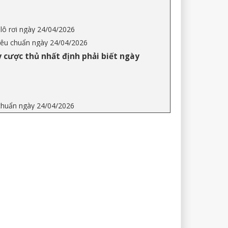
lô rơi ngày 24/04/2026
 siêu chuẩn ngày 24/04/2026
 cược thủ nhất định phải biết ngày
chuẩn ngày 24/04/2026