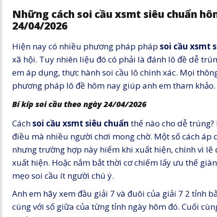
Những cách soi cầu xsmt siêu chuẩn hô
24/04/2026
Hiện nay có nhiều phương pháp pháp
soi cầu xsmt 
xã hội. Tuy nhiên liệu đó có phải là đánh lô đề dễ trú
em áp dụng, thực hành soi cầu lô chính xác. Mọi thông
phương pháp lô đề hôm nay giúp anh em tham khảo.
Bí kíp soi cầu theo ngày 24/04/2026
Cách
soi cầu xsmt siêu chuẩn
thế nào cho dễ trúng? 
điều mà nhiều người chơi mong chờ. Một số cách áp d
nhưng trường hợp này hiếm khi xuất hiện, chính vì lẽ 
xuất hiện. Hoặc nắm bắt thời cơ chiếm lấy ưu thế giàn
mẹo soi cầu ít người chú ý.
Anh em hãy xem đầu giải 7 và đuôi của giải 7 2 tỉnh b
cùng với số giữa của từng tỉnh ngày hôm đó. Cuối cùn