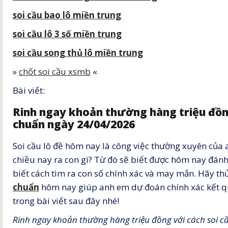
soi cầu bao lô miền trung
soi cầu lô 3 số miền trung
soi cầu song thủ lô miền trung
»
chốt soi cầu xsmb
«
Bài viết:
Rinh ngay khoản thường hàng triệu đồng
chuẩn ngày 24/04/2026
Soi cầu lô đề hôm nay là công việc thường xuyên của 
chiều nay ra con gì? Từ đó sẽ biết được hôm nay đán
biết cách tìm ra con số chính xác và may mắn. Hãy th
chuẩn
hôm nay giúp anh em dự đoán chính xác kết qu
trong bài viết sau đây nhé!
Rinh ngay khoản thường hàng triệu đồng với cách soi c