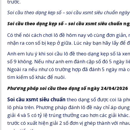
trước.
Soi cầu theo dạng kẹp số – soi cầu xsmt siêu chuẩn ngà
Soi cầu theo dạng kẹp số – soi cầu xsmt siêu chuẩn
ng
Có thể nói cách chơi lô đề hôm nay vô cùng đơn giản, 
nhận ra con số bị kẹp ở giữa. Lúc này bạn hãy lấy để đá
Anh em lưu ý khi soi cầu lô đề theo dạng kẹp số là xem
số 9 không. Nếu như anh em đánh cặp số đó 5 ngày liên
Ngoài ra nếu như có trường hợp đã đánh 5 ngày mà co
tìm kiếm số khác để nuôi.
Phương pháp soi cầu theo dạng số
ngày 24/04/2026
Soi cầu xsmt siêu chuẩn
theo dạng số được coi là 
lô phía trên. Phương pháp đánh lô đề này chỉ áp dụng ch
giải 4 và 5 có tỷ lệ trúng thưởng cao hơn các giải kh
trước có xuất hiện giải 2 số đơn vị ghép thành với nh