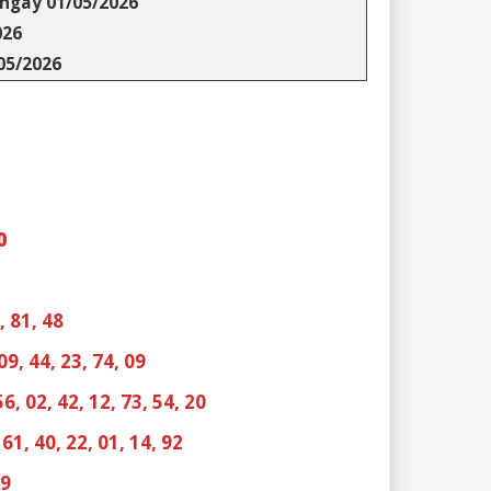
ngày 01/05/2026
026
05/2026
0
, 81, 48
09, 44, 23, 74, 09
56, 02, 42, 12, 73, 54, 20
 61, 40, 22, 01, 14, 92
79