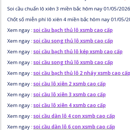
Soi cầu chuẩn lô xiên 3 miền bắc hôm nay 01/05/2026
Chốt số miễn phí lô xiên 4 miền bắc hôm nay 01/05/2
Xem ngay :
soi cầu bạch thủ lô xsmb cao cấp
Xem ngay :
soi cầu song thủ lô xsmb cao cấp
Xem ngay :
soi cầu bạch thủ lô kép xsmb cao cấp
Xem ngay :
soi cầu song thủ lô xsmb cao cấp
Xem ngay :
soi cầu bạch thủ lô 2 nháy xsmb cao cấ
Xem ngay :
soi cầu lô xiên 2 xsmb cao cấp
Xem ngay :
soi cầu lô xiên 3 xsmb cao cấp
Xem ngay :
soi cầu lô xiên 4 xsmb cao cấp
Xem ngay :
soi cầu dàn lô 4 con xsmb cao cấp
Xem ngay :
soi cầu dàn lô 6 con xsmb cao cấp