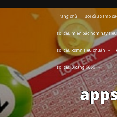
Skip
to
content
Trang chủ
soi cầu xsmb ca
soi cầu miền bắc hôm nay siê
soi cầu xsmn siêu chuẩn
soi cầu 3 càng 6666
app