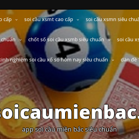
o cấp
soi cầu xsmt cao cấp
soi cầu xsmn siêu chu
u chuẩn
chốt số soi cầu xsmb siêu chuẩn
soi cầu 
kinh nghiệm soi cầu xổ số hôm nay siêu chuẩn
dàn đề 
soicaumienbac
app soi cầu miền bắc siêu chuẩn