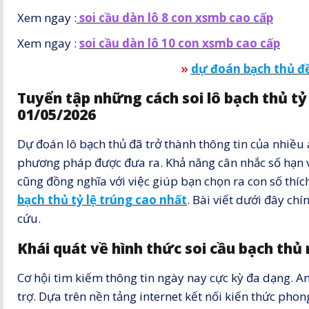
Xem ngay :
soi cầu dàn lô 8 con xsmb cao cấp
Xem ngay :
soi cầu dàn lô 10 con xsmb cao cấp
»
dự đoán bạch thủ đ
Tuyển tập những cách soi lô bạch thủ tỷ
01/05/2026
Dự đoán lô bạch thủ đã trở thành thông tin của nhiều
phương pháp được đưa ra. Khả năng cân nhắc số hạn 
cũng đồng nghĩa với việc giúp bạn chọn ra con số thí
bạch thủ tỷ lệ trúng cao nhất
. Bài viết dưới đây ch
cứu.
Khái quát về hình thức soi cầu bạch thủ
Cơ hội tìm kiếm thông tin ngày nay cực kỳ đa dạng. A
trợ. Dựa trên nền tảng internet kết nối kiến thức ph