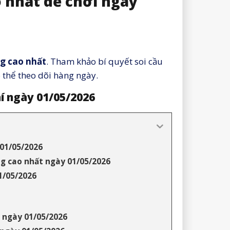
ao nhất dễ chơi ngày
úng cao nhất
. Tham khảo bí quyết soi cầu
 thể theo dõi hàng ngày.
hí ngày 01/05/2026
 01/05/2026
ng cao nhất ngày 01/05/2026
1/05/2026
 ngày 01/05/2026