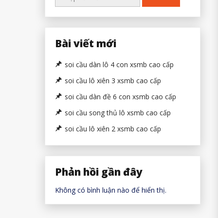
Bài viết mới
soi cầu dàn lô 4 con xsmb cao cấp
soi cầu lô xiên 3 xsmb cao cấp
soi cầu dàn đề 6 con xsmb cao cấp
soi cầu song thủ lô xsmb cao cấp
soi cầu lô xiên 2 xsmb cao cấp
Phản hồi gần đây
Không có bình luận nào để hiển thị.