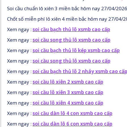
Soi cầu chuẩn lô xiên 3 miền bắc hôm nay 27/04/2026
Chốt số miễn phí lô xiên 4 miền bắc hôm nay 27/04/2
Xem ngay :
soi cầu bạch thủ lô xsmb cao cấp
Xem ngay :
soi cầu song thủ lô xsmb cao cấp
Xem ngay :
soi cầu bạch thủ lô kép xsmb cao cấp
Xem ngay :
soi cầu song thủ lô xsmb cao cấp
Xem ngay :
soi cầu bạch thủ lô 2 nháy xsmb cao cấ
Xem ngay :
soi cầu lô xiên 2 xsmb cao cấp
Xem ngay :
soi cầu lô xiên 3 xsmb cao cấp
Xem ngay :
soi cầu lô xiên 4 xsmb cao cấp
Xem ngay :
soi cầu dàn lô 4 con xsmb cao cấp
Xem ngay :
soi cầu dàn lô 6 con xsmb cao cấp