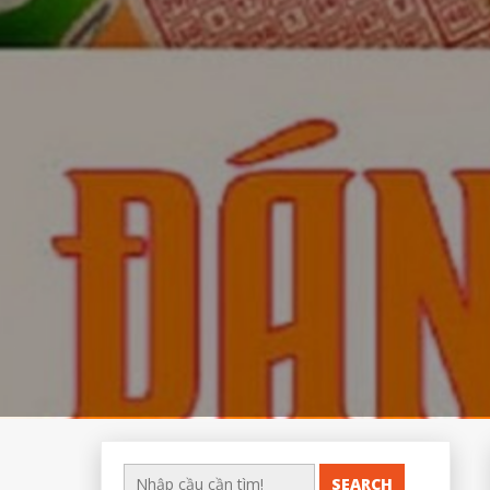
SEARCH