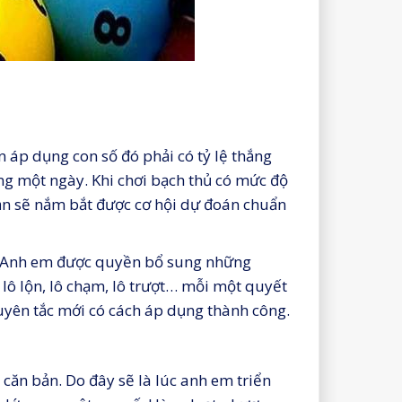
 áp dụng con số đó phải có tỷ lệ thắng
òng một ngày. Khi chơi bạch thủ có mức độ
ạn sẽ nắm bắt được cơ hội dự đoán chuẩn
g. Anh em được quyền bổ sung những
ô lộn, lô chạm, lô trượt… mỗi một quyết
uyên tắc mới có cách áp dụng thành công.
căn bản. Do đây sẽ là lúc anh em triển