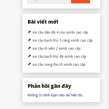
Bài viết mới
soi cầu dàn đề 4 con xsmb cao cấp
soi cầu bạch thủ 3 càng xsmb cao cấp
soi cầu lô xiên 2 xsmb cao cấp
soi cầu bạch thủ đề xsmb cao cấp
soi cầu song thủ lô xsmb cao cấp
Phản hồi gần đây
Không có bình luận nào để hiển thị.