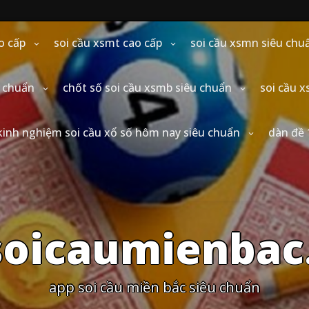
o cấp
soi cầu xsmt cao cấp
soi cầu xsmn siêu chu
u chuẩn
chốt số soi cầu xsmb siêu chuẩn
soi cầu 
kinh nghiệm soi cầu xổ số hôm nay siêu chuẩn
dàn đề 
soicaumienbac
app soi cầu miền bắc siêu chuẩn