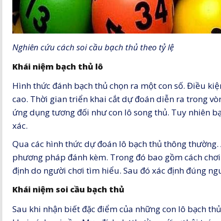
Nghiên cứu cách soi cầu bạch thủ theo tỷ lệ
Khái niệm bạch thủ lô
Hình thức đánh bạch thủ chọn ra một con số. Điều kiện
cao. Thời gian triển khai cắt dự đoán diễn ra trong v
ứng dụng tương đối như con lô song thủ. Tuy nhiên b
xác.
Qua các hình thức dự đoán lô bạch thủ thông thườn
phương pháp đánh kèm. Trong đó bao gồm cách chơi l
định do người chơi tìm hiểu. Sau đó xác định đúng ng
Khái niệm soi cầu bạch thủ
Sau khi nhận biết đặc điểm của những con lô bạch thủ 