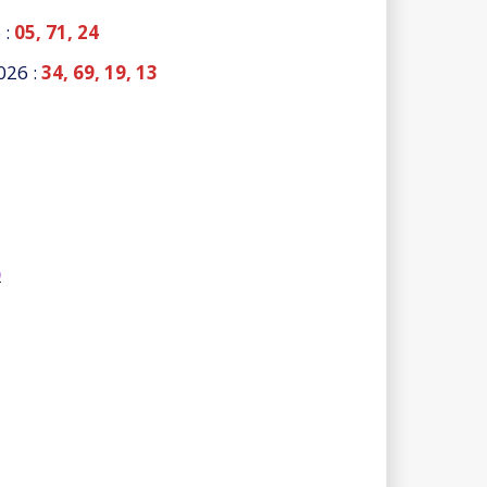
 :
05, 71, 24
026 :
34, 69, 19, 13
p