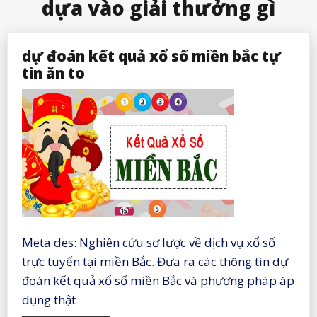
dựa vào giải thưởng gì
dự đoán kết quả xổ số miền bắc tự
tin ăn to
Meta des: Nghiên cứu sơ lược về dịch vụ xổ số
trực tuyến tại miền Bắc. Đưa ra các thông tin dự
đoán kết quả xổ số miền Bắc và phương pháp áp
dụng thật