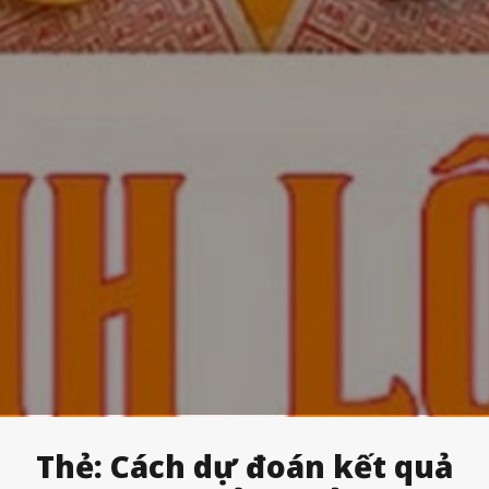
Thẻ:
Cách dự đoán kết quả