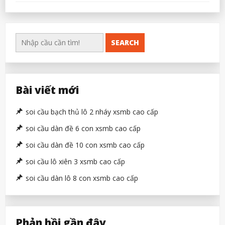
đoán
kết
quả
xổ
số
SEARCH
miền
bắc
tự
tin
ăn
to
Bài viết mới
soi cầu bạch thủ lô 2 nháy xsmb cao cấp
soi cầu dàn đề 6 con xsmb cao cấp
soi cầu dàn đề 10 con xsmb cao cấp
soi cầu lô xiên 3 xsmb cao cấp
soi cầu dàn lô 8 con xsmb cao cấp
Phản hồi gần đây