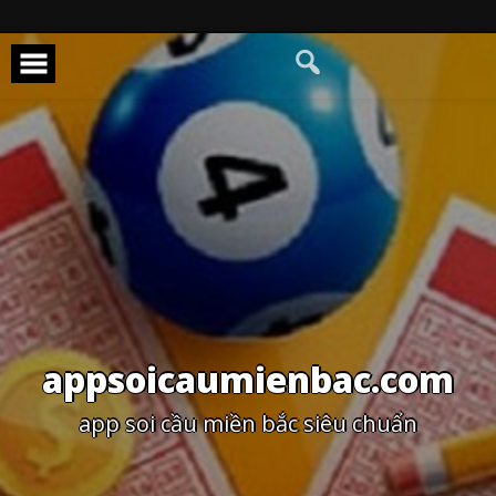
Skip
to
content
appsoicaumienbac.com
app soi cầu miền bắc siêu chuẩn