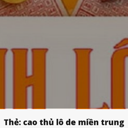
Thẻ:
cao thủ lô de miền trung