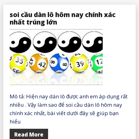
soi cầu dàn lô hôm nay chính xác
nhất trúng lớn
Mô tả: Hiện nay dàn lô được anh em áp dụng rất
nhiều . Vậy làm sao để soi cầu dàn lô hôm nay
chính xác nhất, bài viết dưới đây sẽ giúp bạn
hiểu
Read More