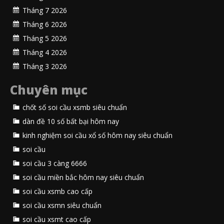
Tháng 7 2026
Tháng 6 2026
Tháng 5 2026
Tháng 4 2026
Tháng 3 2026
Chuyên mục
chốt số soi cầu xsmb siêu chuẩn
dàn đề 10 số bất bại hôm nay
kinh nghiệm soi cầu xổ số hôm nay siêu chuẩn
soi cầu
soi cầu 3 càng 6666
soi cầu miền bắc hôm nay siêu chuẩn
soi cầu xsmb cao cấp
soi cầu xsmn siêu chuẩn
soi cầu xsmt cao cấp