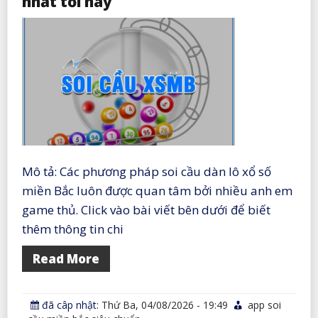
nhất tối nay
xác
nhất
trúng
lớn
Mô tả: Các phương pháp soi cầu dàn lô xổ số
miền Bắc luôn được quan tâm bởi nhiều anh em
game thủ. Click vào bài viết bên dưới để biết
thêm thông tin chi
Read More
đã câp nhật:
Thứ Ba, 04/08/2026 - 19:49
app soi