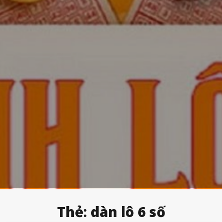
Thẻ:
dàn lô 6 số