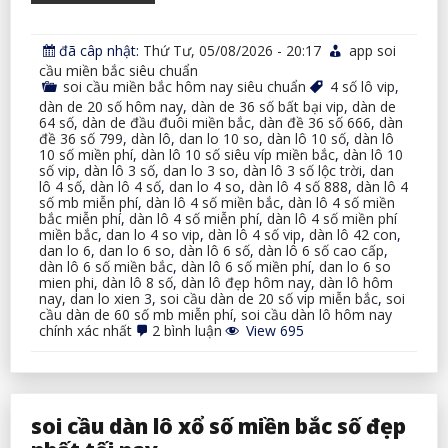
đã câp nhật:
Thứ Tư, 05/08/2026 - 20:17
app soi
cầu miền bắc siêu chuẩn
soi cầu miền bắc hôm nay siêu chuẩn
4 số lô vip
,
dàn de 20 số hôm nay
,
dàn de 36 số bất bại vip
,
dàn de
64 số
,
dàn de đầu đuôi miền bắc
,
dàn đề 36 số 666
,
dàn
đề 36 số 799
,
dàn lô
,
dan lo 10 so
,
dàn lô 10 số
,
dàn lô
10 số miền phí
,
dàn lô 10 số siêu víp miền bắc
,
dàn lô 10
số vip
,
dàn lô 3 số
,
dan lo 3 so
,
dàn lô 3 số lộc trời
,
dan
lô 4 số
,
dàn lô 4 số
,
dan lo 4 so
,
dàn lô 4 số 888
,
dàn lô 4
số mb miễn phí
,
dàn lô 4 số miền bắc
,
dàn lô 4 số miền
bắc miễn phí
,
dàn lô 4 số miễn phí
,
dàn lô 4 số miền phí
miền bắc
,
dan lo 4 so vip
,
dàn lô 4 số vip
,
dàn lô 42 con
,
dan lo 6
,
dan lo 6 so
,
dàn lô 6 số
,
dàn lô 6 số cao cấp
,
dàn lô 6 số miền bắc
,
dàn lô 6 số miền phí
,
dan lo 6 so
mien phi
,
dàn lô 8 số
,
dàn lô đẹp hôm nay
,
dàn lô hôm
nay
,
dan lo xien 3
,
soi cầu dàn de 20 số vip miễn bắc
,
soi
cầu dàn de 60 số mb miễn phí
,
soi cầu dàn lô hôm nay
ở
chính xác nhất
2 bình luận
View 695
soi
cầu
dàn
lô
hôm
soi cầu dàn lô xổ số miền bắc số đẹp
nay
chính