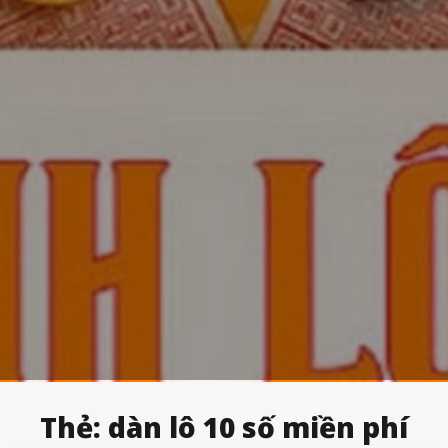
Thẻ:
dàn lô 10 số miền phí