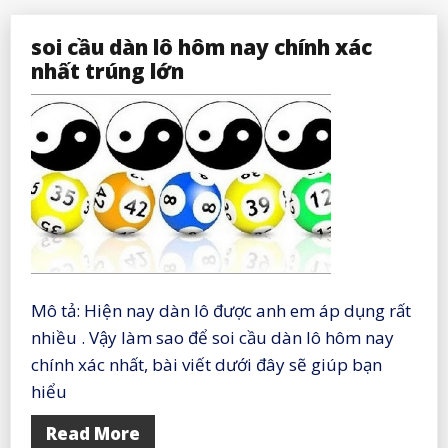
soi cầu dàn lô hôm nay chính xác
nhất trúng lớn
Mô tả: Hiện nay dàn lô được anh em áp dụng rất
nhiều . Vậy làm sao để soi cầu dàn lô hôm nay
chính xác nhất, bài viết dưới đây sẽ giúp bạn
hiểu
Read More