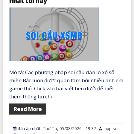
nhất tối nay
xác
nhất
trúng
lớn
Mô tả: Các phương pháp soi cầu dàn lô xổ số
miền Bắc luôn được quan tâm bởi nhiều anh em
game thủ. Click vào bài viết bên dưới để biết
thêm thông tin chi
Read More
đã câp nhật:
Thứ Tư, 05/08/2026 - 19:37
app soi