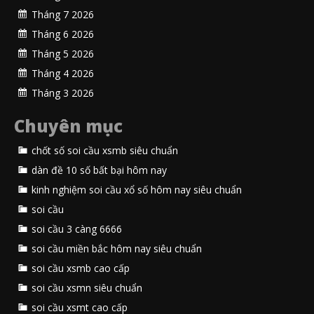
Tháng 7 2026
Tháng 6 2026
Tháng 5 2026
Tháng 4 2026
Tháng 3 2026
Chuyên mục
chốt số soi cầu xsmb siêu chuẩn
dàn đề 10 số bất bại hôm nay
kinh nghiệm soi cầu xổ số hôm nay siêu chuẩn
soi cầu
soi cầu 3 càng 6666
soi cầu miền bắc hôm nay siêu chuẩn
soi cầu xsmb cao cấp
soi cầu xsmn siêu chuẩn
soi cầu xsmt cao cấp