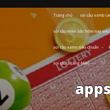
Skip
to
content
Trang chủ
soi cầu xsmb ca
soi cầu miền bắc hôm nay siê
soi cầu xsmn siêu chuẩn
soi cầu 3 càng 6666
app