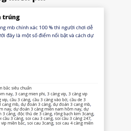
à trúng
àng mb chính xác 100 % thì người chơi dễ
ới đây là một số điểm nổi bật và cách dự
n bắc siêu chuẩn
ôm nay
,
3 cang mien phi
,
3 càng vip
,
3 càng vip
 vip
,
cầu 3 càng
,
cầu 3 càng vào bờ
,
cầu de 3
3 cang mb
,
dự đoán 3 càng
,
dự đoán 3 cang mb
,
ôm nay
,
dự đoán 3 càng miền nam hôm nay
,
dự
n 3 càng
,
độc thủ de 3 càng
,
rồng bạch kim 3cang
,
i cầu 3 càng
,
soi cau 3 cang
,
soi cầu 3 càng 247
,
 vip miền bắc
,
soi cau 3cang
,
soi cau 4 càng miền