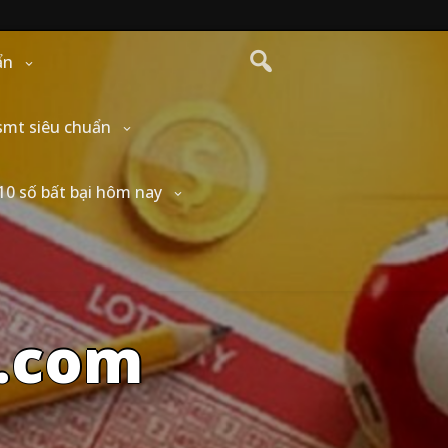
ẩn
xsmt siêu chuẩn
10 số bất bại hôm nay
.com