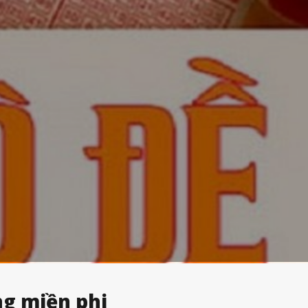
ng miền phi