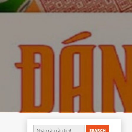
SEARCH