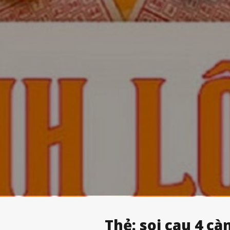
Thẻ:
soi cau 4 cà